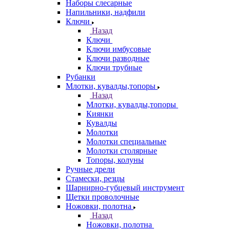
Наборы слесарные
Напильники, надфили
Ключи
Назад
Ключи
Ключи имбусовые
Ключи разводные
Ключи трубные
Рубанки
Млотки, кувалды,топоры
Назад
Млотки, кувалды,топоры
Киянки
Кувалды
Молотки
Молотки специальные
Молотки столярные
Топоры, колуны
Ручные дрели
Стамески, резцы
Шарнирно-губцевый инструмент
Щетки проволочные
Ножовки, полотна
Назад
Ножовки, полотна