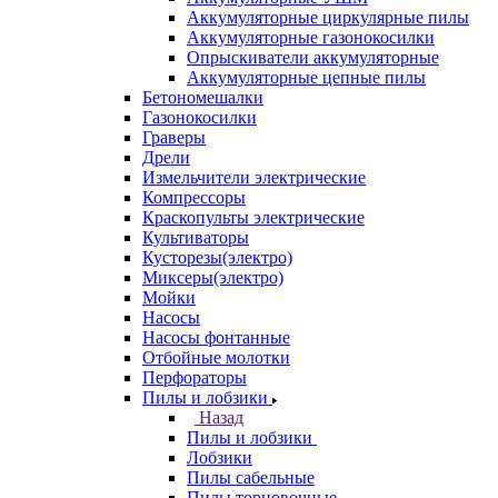
Аккумуляторные циркулярные пилы
Аккумуляторные газонокосилки
Опрыскиватели аккумуляторные
Аккумуляторные цепные пилы
Бетономешалки
Газонокосилки
Граверы
Дрели
Измельчители электрические
Компрессоры
Краскопульты электрические
Культиваторы
Кусторезы(электро)
Миксеры(электро)
Мойки
Насосы
Насосы фонтанные
Отбойные молотки
Перфораторы
Пилы и лобзики
Назад
Пилы и лобзики
Лобзики
Пилы сабельные
Пилы торцовочные