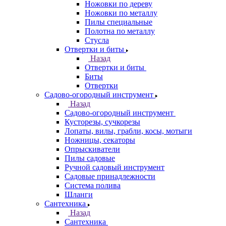
Ножовки по дереву
Ножовки по металлу
Пилы специальные
Полотна по металлу
Стусла
Отвертки и биты
Назад
Отвертки и биты
Биты
Отвертки
Садово-огородный инструмент
Назад
Садово-огородный инструмент
Кусторезы, сучкорезы
Лопаты, вилы, грабли, косы, мотыги
Ножницы, секаторы
Опрыскиватели
Пилы садовые
Ручной садовый инструмент
Садовые принадлежности
Система полива
Шланги
Сантехника
Назад
Сантехника