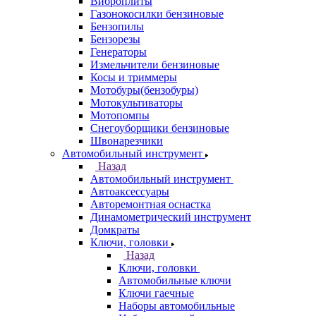
Виброплиты
Газонокосилки бензиновые
Бензопилы
Бензорезы
Генераторы
Измельчители бензиновые
Косы и триммеры
Мотобуры(бензобуры)
Мотокультиваторы
Мотопомпы
Снегоуборщики бензиновые
Швонарезчики
Автомобильный инструмент
Назад
Автомобильный инструмент
Автоаксессуары
Авторемонтная оснастка
Динамометрический инструмент
Домкраты
Ключи, головки
Назад
Ключи, головки
Автомобильные ключи
Ключи гаечные
Наборы автомобильные