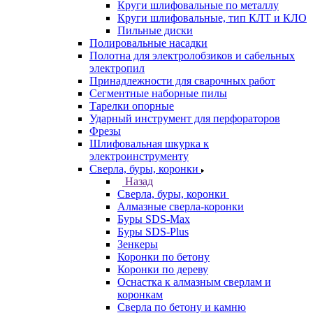
Круги шлифовальные по металлу
Круги шлифовальные, тип КЛТ и КЛО
Пильные диски
Полировальные насадки
Полотна для электролобзиков и сабельных
электропил
Принадлежности для сварочных работ
Сегментные наборные пилы
Тарелки опорные
Ударный инструмент для перфораторов
Фрезы
Шлифовальная шкурка к
электроинструменту
Сверла, буры, коронки
Назад
Сверла, буры, коронки
Алмазные сверла-коронки
Буры SDS-Max
Буры SDS-Plus
Зенкеры
Коронки по бетону
Коронки по дереву
Оснастка к алмазным сверлам и
коронкам
Сверла по бетону и камню