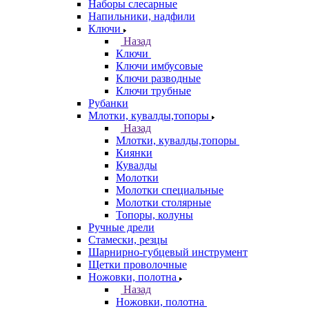
Наборы слесарные
Напильники, надфили
Ключи
Назад
Ключи
Ключи имбусовые
Ключи разводные
Ключи трубные
Рубанки
Млотки, кувалды,топоры
Назад
Млотки, кувалды,топоры
Киянки
Кувалды
Молотки
Молотки специальные
Молотки столярные
Топоры, колуны
Ручные дрели
Стамески, резцы
Шарнирно-губцевый инструмент
Щетки проволочные
Ножовки, полотна
Назад
Ножовки, полотна