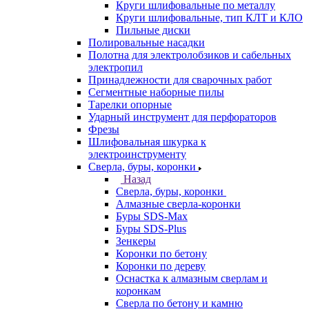
Круги шлифовальные по металлу
Круги шлифовальные, тип КЛТ и КЛО
Пильные диски
Полировальные насадки
Полотна для электролобзиков и сабельных
электропил
Принадлежности для сварочных работ
Сегментные наборные пилы
Тарелки опорные
Ударный инструмент для перфораторов
Фрезы
Шлифовальная шкурка к
электроинструменту
Сверла, буры, коронки
Назад
Сверла, буры, коронки
Алмазные сверла-коронки
Буры SDS-Max
Буры SDS-Plus
Зенкеры
Коронки по бетону
Коронки по дереву
Оснастка к алмазным сверлам и
коронкам
Сверла по бетону и камню