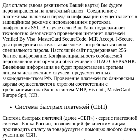
Для оплаты (ввода реквизитов Вашей карты) Вы будете
перенаправлены на платёжный шлюз . Соединение с
платёжным шлюзом и передача информации осуществляется в
защищённом режиме с использованием протокола
шифрования SSL. В случае если Ваш банк поддерживает
технологию безопасного проведения интернет-платежей
Verified By Visa, MasterCard SecureCode, MIR Accept, J-Secure,
для проведения платежа также может потребоваться ввод
специального пароля.
Настоящий сайт поддерживает 256-
битное шифрование. Конфиденциальность сообщаемой
персональной информации обеспечивается ПАО СБЕРБАНК.
Введённая информация не будет предоставлена третьим
лицам за исключением случаев, предусмотренных
законодательством РФ. Проведение платежей по банковским
картам осуществляется в строгом соответствии с
требованиями платёжных систем МИР, Visa Int., MasterCard
Europe Sprl, JCB.
Система быстрых платежей (СБП)
Система быстрых платежей (далее «СБП») - сервис платежной
системы Банка России, позволяющий физическим лицам
производить оплату за товар/услуги с помощью любого банка-
участника СБП.