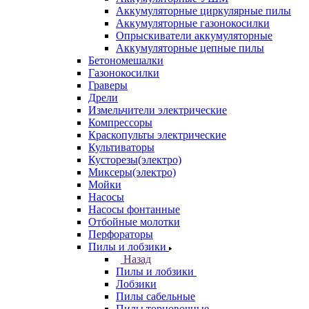
Аккумуляторные циркулярные пилы
Аккумуляторные газонокосилки
Опрыскиватели аккумуляторные
Аккумуляторные цепные пилы
Бетономешалки
Газонокосилки
Граверы
Дрели
Измельчители электрические
Компрессоры
Краскопульты электрические
Культиваторы
Кусторезы(электро)
Миксеры(электро)
Мойки
Насосы
Насосы фонтанные
Отбойные молотки
Перфораторы
Пилы и лобзики
Назад
Пилы и лобзики
Лобзики
Пилы сабельные
Пилы торцовочные