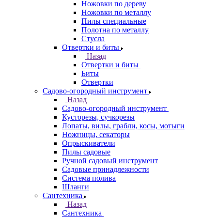
Ножовки по дереву
Ножовки по металлу
Пилы специальные
Полотна по металлу
Стусла
Отвертки и биты
Назад
Отвертки и биты
Биты
Отвертки
Садово-огородный инструмент
Назад
Садово-огородный инструмент
Кусторезы, сучкорезы
Лопаты, вилы, грабли, косы, мотыги
Ножницы, секаторы
Опрыскиватели
Пилы садовые
Ручной садовый инструмент
Садовые принадлежности
Система полива
Шланги
Сантехника
Назад
Сантехника