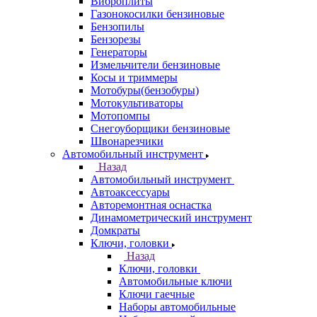
Виброплиты
Газонокосилки бензиновые
Бензопилы
Бензорезы
Генераторы
Измельчители бензиновые
Косы и триммеры
Мотобуры(бензобуры)
Мотокультиваторы
Мотопомпы
Снегоуборщики бензиновые
Швонарезчики
Автомобильный инструмент
Назад
Автомобильный инструмент
Автоаксессуары
Авторемонтная оснастка
Динамометрический инструмент
Домкраты
Ключи, головки
Назад
Ключи, головки
Автомобильные ключи
Ключи гаечные
Наборы автомобильные