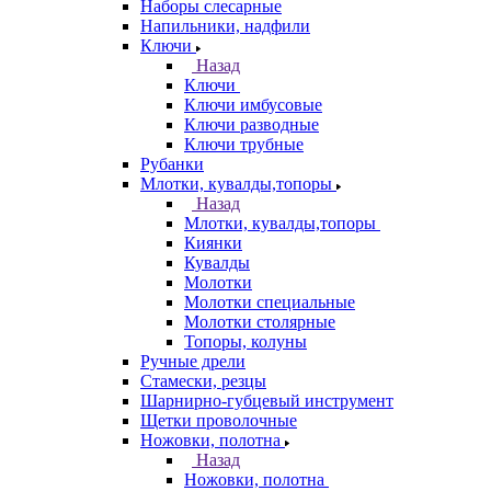
Наборы слесарные
Напильники, надфили
Ключи
Назад
Ключи
Ключи имбусовые
Ключи разводные
Ключи трубные
Рубанки
Млотки, кувалды,топоры
Назад
Млотки, кувалды,топоры
Киянки
Кувалды
Молотки
Молотки специальные
Молотки столярные
Топоры, колуны
Ручные дрели
Стамески, резцы
Шарнирно-губцевый инструмент
Щетки проволочные
Ножовки, полотна
Назад
Ножовки, полотна