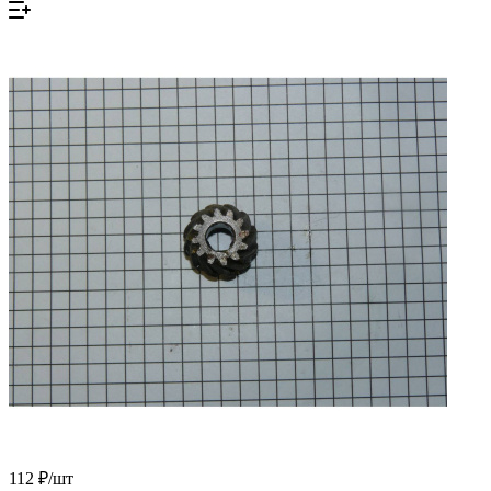
112 ₽/
шт