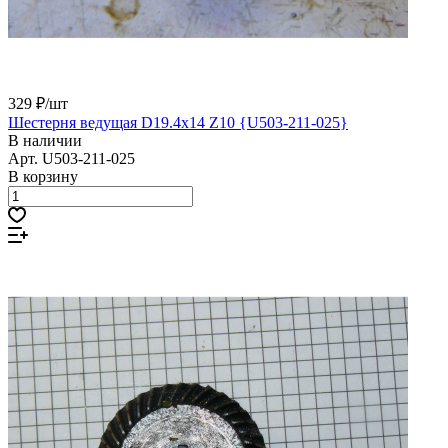
329 ₽/
шт
Шестерня ведущая D19.4x14 Z10 {U503-211-025}
В наличии
Арт.
U503-211-025
В корзину