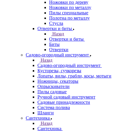
Ножовки по дереву
Ножовки по металлу
Пилы специальные
Полотна по металлу
Стусла
Отвертки и биты
Назад
Отвертки и биты
Биты
Отвертки
Садово-огородный инструмент
Назад
Садово-огородный инструмент
Кусторезы, сучкорезы
Лопаты, вилы, грабли, косы, мотыги
Ножницы, секаторы
Опрыскиватели
Пилы садовые
Ручной садовый инструмент
Садовые принадлежности
Система полива
Шланги
Сантехника
Назад
Сантехника