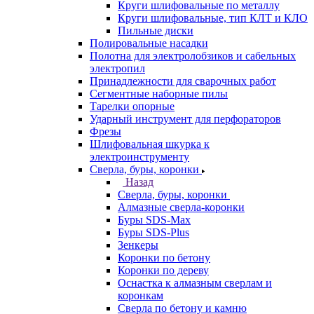
Круги шлифовальные по металлу
Круги шлифовальные, тип КЛТ и КЛО
Пильные диски
Полировальные насадки
Полотна для электролобзиков и сабельных
электропил
Принадлежности для сварочных работ
Сегментные наборные пилы
Тарелки опорные
Ударный инструмент для перфораторов
Фрезы
Шлифовальная шкурка к
электроинструменту
Сверла, буры, коронки
Назад
Сверла, буры, коронки
Алмазные сверла-коронки
Буры SDS-Max
Буры SDS-Plus
Зенкеры
Коронки по бетону
Коронки по дереву
Оснастка к алмазным сверлам и
коронкам
Сверла по бетону и камню