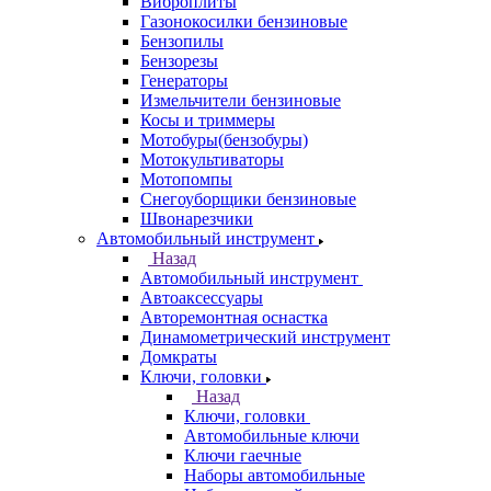
Виброплиты
Газонокосилки бензиновые
Бензопилы
Бензорезы
Генераторы
Измельчители бензиновые
Косы и триммеры
Мотобуры(бензобуры)
Мотокультиваторы
Мотопомпы
Снегоуборщики бензиновые
Швонарезчики
Автомобильный инструмент
Назад
Автомобильный инструмент
Автоаксессуары
Авторемонтная оснастка
Динамометрический инструмент
Домкраты
Ключи, головки
Назад
Ключи, головки
Автомобильные ключи
Ключи гаечные
Наборы автомобильные