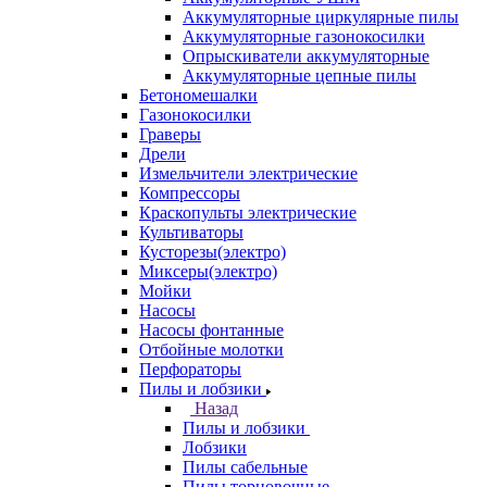
Аккумуляторные циркулярные пилы
Аккумуляторные газонокосилки
Опрыскиватели аккумуляторные
Аккумуляторные цепные пилы
Бетономешалки
Газонокосилки
Граверы
Дрели
Измельчители электрические
Компрессоры
Краскопульты электрические
Культиваторы
Кусторезы(электро)
Миксеры(электро)
Мойки
Насосы
Насосы фонтанные
Отбойные молотки
Перфораторы
Пилы и лобзики
Назад
Пилы и лобзики
Лобзики
Пилы сабельные
Пилы торцовочные