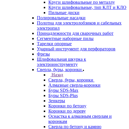
Круги шлифовальные по металлу
Круги шлифовальные, тип КЛТ и КЛО
Пильные диски
Полировальные насадки
Полотна для электролобзиков и сабельных
электропил
Принадлежности для сварочных работ
Сегментные наборные пилы
Тарелки опорные
Ударный инструмент для перфораторов
Фрезы
Шлифовальная шкурка к
электроинструменту
Сверла, буры, коронки
Назад
Сверла, буры, коронки
Алмазные сверла-коронки
Буры SDS-Max
Буры SDS-Plus
Зенкеры
Коронки по бетону
Коронки по дереву
Оснастка к алмазным сверлам и
коронкам
Сверла по бетону и камню