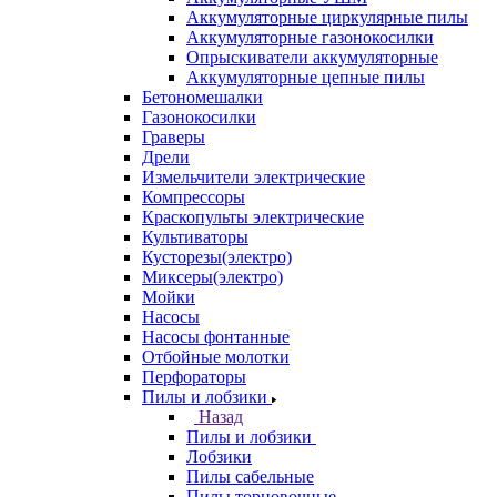
Аккумуляторные циркулярные пилы
Аккумуляторные газонокосилки
Опрыскиватели аккумуляторные
Аккумуляторные цепные пилы
Бетономешалки
Газонокосилки
Граверы
Дрели
Измельчители электрические
Компрессоры
Краскопульты электрические
Культиваторы
Кусторезы(электро)
Миксеры(электро)
Мойки
Насосы
Насосы фонтанные
Отбойные молотки
Перфораторы
Пилы и лобзики
Назад
Пилы и лобзики
Лобзики
Пилы сабельные
Пилы торцовочные