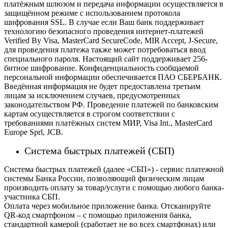
платёжным шлюзом и передача информации осуществляется в
защищённом режиме с использованием протокола
шифрования SSL. В случае если Ваш банк поддерживает
технологию безопасного проведения интернет-платежей
Verified By Visa, MasterCard SecureCode, MIR Accept, J-Secure,
для проведения платежа также может потребоваться ввод
специального пароля.
Настоящий сайт поддерживает 256-
битное шифрование. Конфиденциальность сообщаемой
персональной информации обеспечивается ПАО СБЕРБАНК.
Введённая информация не будет предоставлена третьим
лицам за исключением случаев, предусмотренных
законодательством РФ. Проведение платежей по банковским
картам осуществляется в строгом соответствии с
требованиями платёжных систем МИР, Visa Int., MasterCard
Europe Sprl, JCB.
Система быстрых платежей (СБП)
Система быстрых платежей (далее «СБП») - сервис платежной
системы Банка России, позволяющий физическим лицам
производить оплату за товар/услуги с помощью любого банка-
участника СБП.
Оплата через мобильное приложение банка. Отсканируйте
QR-код смартфоном – с помощью приложения банка,
стандартной камерой (сработает не во всех смартфонах) или