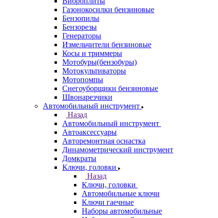
Виброплиты
Газонокосилки бензиновые
Бензопилы
Бензорезы
Генераторы
Измельчители бензиновые
Косы и триммеры
Мотобуры(бензобуры)
Мотокультиваторы
Мотопомпы
Снегоуборщики бензиновые
Швонарезчики
Автомобильный инструмент
Назад
Автомобильный инструмент
Автоаксессуары
Авторемонтная оснастка
Динамометрический инструмент
Домкраты
Ключи, головки
Назад
Ключи, головки
Автомобильные ключи
Ключи гаечные
Наборы автомобильные