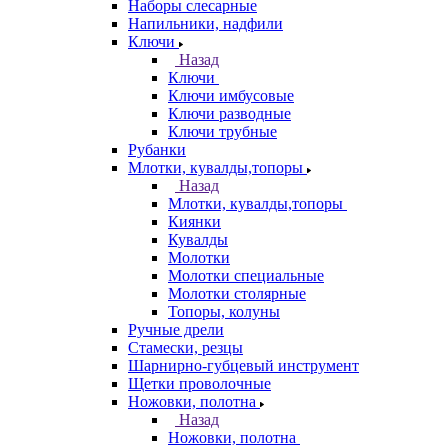
Наборы слесарные
Напильники, надфили
Ключи
Назад
Ключи
Ключи имбусовые
Ключи разводные
Ключи трубные
Рубанки
Млотки, кувалды,топоры
Назад
Млотки, кувалды,топоры
Киянки
Кувалды
Молотки
Молотки специальные
Молотки столярные
Топоры, колуны
Ручные дрели
Стамески, резцы
Шарнирно-губцевый инструмент
Щетки проволочные
Ножовки, полотна
Назад
Ножовки, полотна