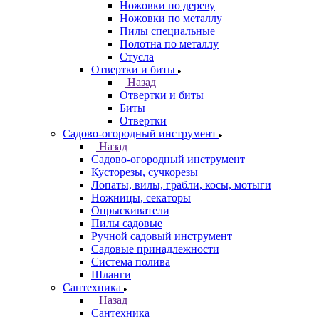
Ножовки по дереву
Ножовки по металлу
Пилы специальные
Полотна по металлу
Стусла
Отвертки и биты
Назад
Отвертки и биты
Биты
Отвертки
Садово-огородный инструмент
Назад
Садово-огородный инструмент
Кусторезы, сучкорезы
Лопаты, вилы, грабли, косы, мотыги
Ножницы, секаторы
Опрыскиватели
Пилы садовые
Ручной садовый инструмент
Садовые принадлежности
Система полива
Шланги
Сантехника
Назад
Сантехника