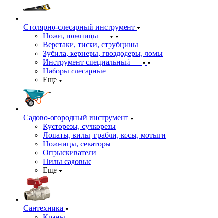
Столярно-слесарный инструмент
Ножи, ножницы
Верстаки, тиски, струбцины
Зубила, кернеры, гвоздодеры, ломы
Инструмент специальный
Наборы слесарные
Еще
Садово-огородный инструмент
Кусторезы, сучкорезы
Лопаты, вилы, грабли, косы, мотыги
Ножницы, секаторы
Опрыскиватели
Пилы садовые
Еще
Сантехника
Краны