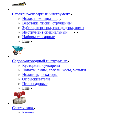
Столярно-слесарный инструмент
Ножи, ножницы
Верстаки, тиски, струбцины
Зубила, кернеры, гвоздодеры, ломы
Инструмент специальный
Наборы слесарные
Еще
Садово-огородный инструмент
Кусторезы, сучкорезы
Лопаты, вилы, грабли, косы, мотыги
Ножницы, секаторы
Опрыскиватели
Пилы садовые
Еще
Сантехника
Краны