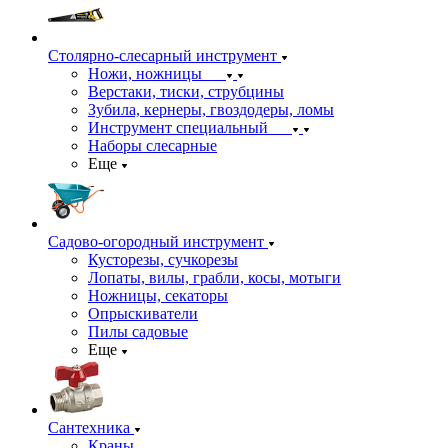
Столярно-слесарный инструмент
Ножи, ножницы
Верстаки, тиски, струбцины
Зубила, кернеры, гвоздодеры, ломы
Инструмент специальный
Наборы слесарные
Еще
Садово-огородный инструмент
Кусторезы, сучкорезы
Лопаты, вилы, грабли, косы, мотыги
Ножницы, секаторы
Опрыскиватели
Пилы садовые
Еще
Сантехника
Краны