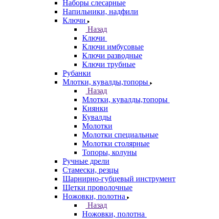
Наборы слесарные
Напильники, надфили
Ключи
Назад
Ключи
Ключи имбусовые
Ключи разводные
Ключи трубные
Рубанки
Млотки, кувалды,топоры
Назад
Млотки, кувалды,топоры
Киянки
Кувалды
Молотки
Молотки специальные
Молотки столярные
Топоры, колуны
Ручные дрели
Стамески, резцы
Шарнирно-губцевый инструмент
Щетки проволочные
Ножовки, полотна
Назад
Ножовки, полотна