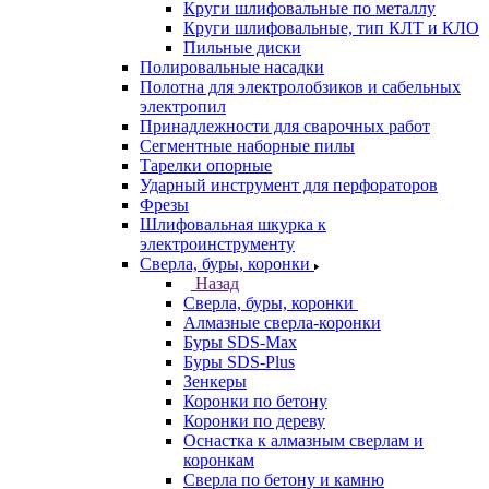
Круги шлифовальные по металлу
Круги шлифовальные, тип КЛТ и КЛО
Пильные диски
Полировальные насадки
Полотна для электролобзиков и сабельных
электропил
Принадлежности для сварочных работ
Сегментные наборные пилы
Тарелки опорные
Ударный инструмент для перфораторов
Фрезы
Шлифовальная шкурка к
электроинструменту
Сверла, буры, коронки
Назад
Сверла, буры, коронки
Алмазные сверла-коронки
Буры SDS-Max
Буры SDS-Plus
Зенкеры
Коронки по бетону
Коронки по дереву
Оснастка к алмазным сверлам и
коронкам
Сверла по бетону и камню