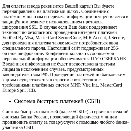
Для оплаты (ввода реквизитов Вашей карты) Вы будете
перенаправлены на платёжный шлюз . Соединение с
платёжным шлюзом и передача информации осуществляется в
защищённом режиме с использованием протокола
шифрования SSL. В случае если Ваш банк поддерживает
технологию безопасного проведения интернет-платежей
Verified By Visa, MasterCard SecureCode, MIR Accept, J-Secure,
для проведения платежа также может потребоваться ввод
специального пароля.
Настоящий сайт поддерживает 256-
битное шифрование. Конфиденциальность сообщаемой
персональной информации обеспечивается ПАО СБЕРБАНК.
Введённая информация не будет предоставлена третьим
лицам за исключением случаев, предусмотренных
законодательством РФ. Проведение платежей по банковским
картам осуществляется в строгом соответствии с
требованиями платёжных систем МИР, Visa Int., MasterCard
Europe Sprl, JCB.
Система быстрых платежей (СБП)
Система быстрых платежей (далее «СБП») - сервис платежной
системы Банка России, позволяющий физическим лицам
производить оплату за товар/услуги с помощью любого банка-
участника СБП.