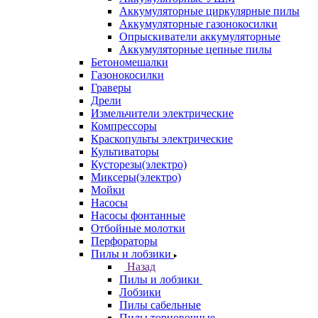
Аккумуляторные циркулярные пилы
Аккумуляторные газонокосилки
Опрыскиватели аккумуляторные
Аккумуляторные цепные пилы
Бетономешалки
Газонокосилки
Граверы
Дрели
Измельчители электрические
Компрессоры
Краскопульты электрические
Культиваторы
Кусторезы(электро)
Миксеры(электро)
Мойки
Насосы
Насосы фонтанные
Отбойные молотки
Перфораторы
Пилы и лобзики
Назад
Пилы и лобзики
Лобзики
Пилы сабельные
Пилы торцовочные