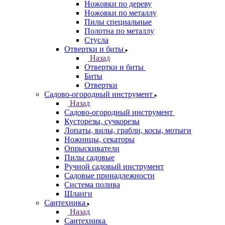
Ножовки по дереву
Ножовки по металлу
Пилы специальные
Полотна по металлу
Стусла
Отвертки и биты
Назад
Отвертки и биты
Биты
Отвертки
Садово-огородный инструмент
Назад
Садово-огородный инструмент
Кусторезы, сучкорезы
Лопаты, вилы, грабли, косы, мотыги
Ножницы, секаторы
Опрыскиватели
Пилы садовые
Ручной садовый инструмент
Садовые принадлежности
Система полива
Шланги
Сантехника
Назад
Сантехника