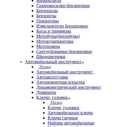
Виброплиты
Газонокосилки бензиновые
Бензопилы
Бензорезы
Генераторы
Измельчители бензиновые
Косы и триммеры
Мотобуры(бензобуры)
Мотокультиваторы
Мотопомпы
Снегоуборщики бензиновые
Швонарезчики
Автомобильный инструмент
Назад
Автомобильный инструмент
Автоаксессуары
Авторемонтная оснастка
Динамометрический инструмент
Домкраты
Ключи, головки
Назад
Ключи, головки
Автомобильные ключи
Ключи гаечные
Наборы автомобильные