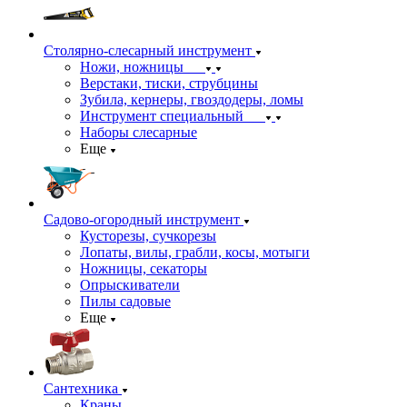
Столярно-слесарный инструмент
Ножи, ножницы
Верстаки, тиски, струбцины
Зубила, кернеры, гвоздодеры, ломы
Инструмент специальный
Наборы слесарные
Еще
Садово-огородный инструмент
Кусторезы, сучкорезы
Лопаты, вилы, грабли, косы, мотыги
Ножницы, секаторы
Опрыскиватели
Пилы садовые
Еще
Сантехника
Краны