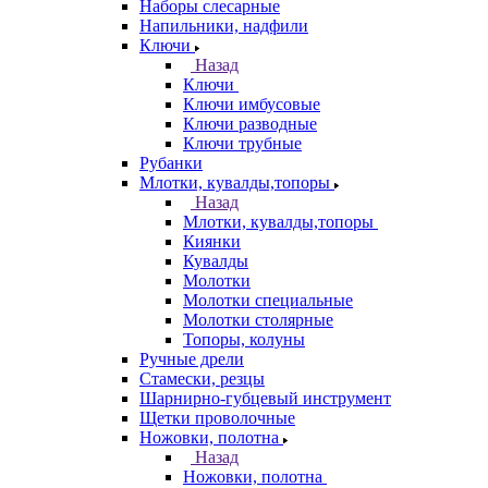
Наборы слесарные
Напильники, надфили
Ключи
Назад
Ключи
Ключи имбусовые
Ключи разводные
Ключи трубные
Рубанки
Млотки, кувалды,топоры
Назад
Млотки, кувалды,топоры
Киянки
Кувалды
Молотки
Молотки специальные
Молотки столярные
Топоры, колуны
Ручные дрели
Стамески, резцы
Шарнирно-губцевый инструмент
Щетки проволочные
Ножовки, полотна
Назад
Ножовки, полотна