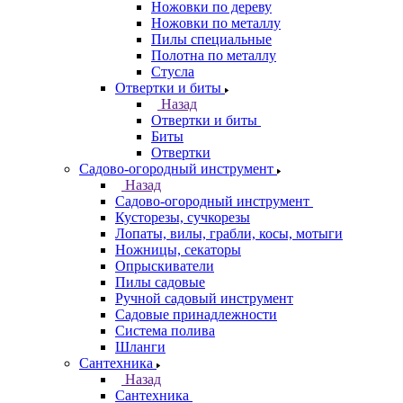
Ножовки по дереву
Ножовки по металлу
Пилы специальные
Полотна по металлу
Стусла
Отвертки и биты
Назад
Отвертки и биты
Биты
Отвертки
Садово-огородный инструмент
Назад
Садово-огородный инструмент
Кусторезы, сучкорезы
Лопаты, вилы, грабли, косы, мотыги
Ножницы, секаторы
Опрыскиватели
Пилы садовые
Ручной садовый инструмент
Садовые принадлежности
Система полива
Шланги
Сантехника
Назад
Сантехника