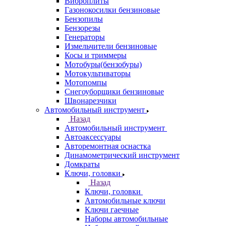
Виброплиты
Газонокосилки бензиновые
Бензопилы
Бензорезы
Генераторы
Измельчители бензиновые
Косы и триммеры
Мотобуры(бензобуры)
Мотокультиваторы
Мотопомпы
Снегоуборщики бензиновые
Швонарезчики
Автомобильный инструмент
Назад
Автомобильный инструмент
Автоаксессуары
Авторемонтная оснастка
Динамометрический инструмент
Домкраты
Ключи, головки
Назад
Ключи, головки
Автомобильные ключи
Ключи гаечные
Наборы автомобильные