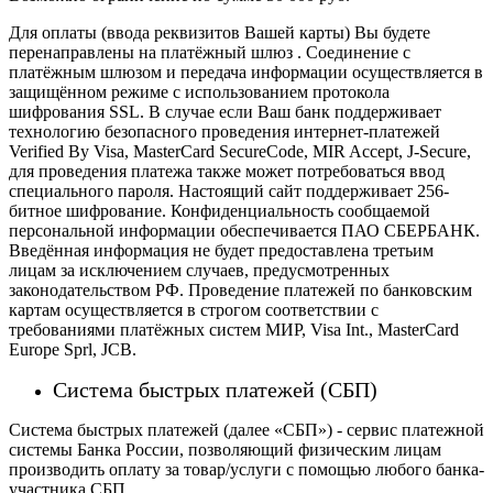
Для оплаты (ввода реквизитов Вашей карты) Вы будете
перенаправлены на платёжный шлюз . Соединение с
платёжным шлюзом и передача информации осуществляется в
защищённом режиме с использованием протокола
шифрования SSL. В случае если Ваш банк поддерживает
технологию безопасного проведения интернет-платежей
Verified By Visa, MasterCard SecureCode, MIR Accept, J-Secure,
для проведения платежа также может потребоваться ввод
специального пароля.
Настоящий сайт поддерживает 256-
битное шифрование. Конфиденциальность сообщаемой
персональной информации обеспечивается ПАО СБЕРБАНК.
Введённая информация не будет предоставлена третьим
лицам за исключением случаев, предусмотренных
законодательством РФ. Проведение платежей по банковским
картам осуществляется в строгом соответствии с
требованиями платёжных систем МИР, Visa Int., MasterCard
Europe Sprl, JCB.
Система быстрых платежей (СБП)
Система быстрых платежей (далее «СБП») - сервис платежной
системы Банка России, позволяющий физическим лицам
производить оплату за товар/услуги с помощью любого банка-
участника СБП.