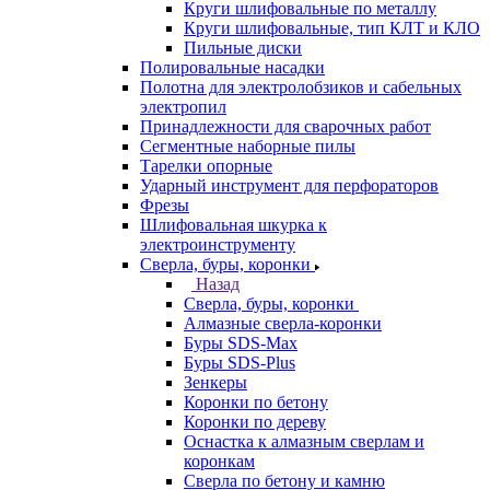
Круги шлифовальные по металлу
Круги шлифовальные, тип КЛТ и КЛО
Пильные диски
Полировальные насадки
Полотна для электролобзиков и сабельных
электропил
Принадлежности для сварочных работ
Сегментные наборные пилы
Тарелки опорные
Ударный инструмент для перфораторов
Фрезы
Шлифовальная шкурка к
электроинструменту
Сверла, буры, коронки
Назад
Сверла, буры, коронки
Алмазные сверла-коронки
Буры SDS-Max
Буры SDS-Plus
Зенкеры
Коронки по бетону
Коронки по дереву
Оснастка к алмазным сверлам и
коронкам
Сверла по бетону и камню