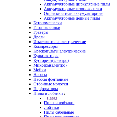
Аккумуляторные циркулярные пилы
Аккумуляторные газонокосилки
Опрыскиватели аккумуляторные
Аккумуляторные цепные пилы
Бетономешалки
Газонокосилки
Граверы
Дрели
Измельчители электрические
Компрессоры
Краскопульты электрические
Культиваторы
Кусторезы(электро)
Миксеры(электро)
Мойки
Насосы
Насосы фонтанные
Отбойные молотки
Перфораторы
Пилы и лобзики
Назад
Пилы и лобзики
Лобзики
Пилы сабельные
Пилы торцовочные