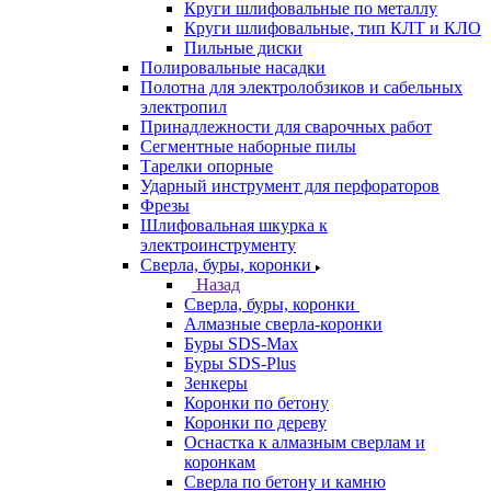
Круги шлифовальные по металлу
Круги шлифовальные, тип КЛТ и КЛО
Пильные диски
Полировальные насадки
Полотна для электролобзиков и сабельных
электропил
Принадлежности для сварочных работ
Сегментные наборные пилы
Тарелки опорные
Ударный инструмент для перфораторов
Фрезы
Шлифовальная шкурка к
электроинструменту
Сверла, буры, коронки
Назад
Сверла, буры, коронки
Алмазные сверла-коронки
Буры SDS-Max
Буры SDS-Plus
Зенкеры
Коронки по бетону
Коронки по дереву
Оснастка к алмазным сверлам и
коронкам
Сверла по бетону и камню