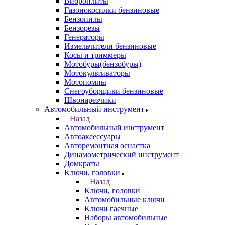
Виброплиты
Газонокосилки бензиновые
Бензопилы
Бензорезы
Генераторы
Измельчители бензиновые
Косы и триммеры
Мотобуры(бензобуры)
Мотокультиваторы
Мотопомпы
Снегоуборщики бензиновые
Швонарезчики
Автомобильный инструмент
Назад
Автомобильный инструмент
Автоаксессуары
Авторемонтная оснастка
Динамометрический инструмент
Домкраты
Ключи, головки
Назад
Ключи, головки
Автомобильные ключи
Ключи гаечные
Наборы автомобильные