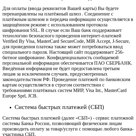
Для оплаты (ввода реквизитов Вашей карты) Вы будете
перенаправлены на платёжный шлюз . Соединение с
платёжным шлюзом и передача информации осуществляется в
защищённом режиме с использованием протокола
шифрования SSL. В случае если Ваш банк поддерживает
технологию безопасного проведения интернет-платежей
Verified By Visa, MasterCard SecureCode, MIR Accept, J-Secure,
для проведения платежа также может потребоваться ввод
специального пароля.
Настоящий сайт поддерживает 256-
битное шифрование. Конфиденциальность сообщаемой
персональной информации обеспечивается ПАО СБЕРБАНК.
Введённая информация не будет предоставлена третьим
лицам за исключением случаев, предусмотренных
законодательством РФ. Проведение платежей по банковским
картам осуществляется в строгом соответствии с
требованиями платёжных систем МИР, Visa Int., MasterCard
Europe Sprl, JCB.
Система быстрых платежей (СБП)
Система быстрых платежей (далее «СБП») - сервис платежной
системы Банка России, позволяющий физическим лицам
производить оплату за товар/услуги с помощью любого банка-
участника СБП.