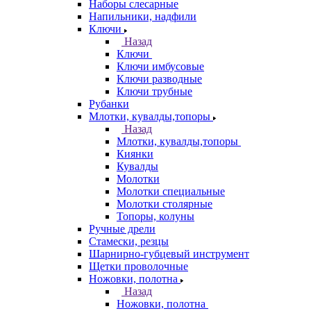
Наборы слесарные
Напильники, надфили
Ключи
Назад
Ключи
Ключи имбусовые
Ключи разводные
Ключи трубные
Рубанки
Млотки, кувалды,топоры
Назад
Млотки, кувалды,топоры
Киянки
Кувалды
Молотки
Молотки специальные
Молотки столярные
Топоры, колуны
Ручные дрели
Стамески, резцы
Шарнирно-губцевый инструмент
Щетки проволочные
Ножовки, полотна
Назад
Ножовки, полотна