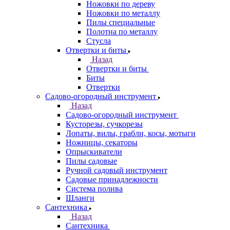
Ножовки по дереву
Ножовки по металлу
Пилы специальные
Полотна по металлу
Стусла
Отвертки и биты
Назад
Отвертки и биты
Биты
Отвертки
Садово-огородный инструмент
Назад
Садово-огородный инструмент
Кусторезы, сучкорезы
Лопаты, вилы, грабли, косы, мотыги
Ножницы, секаторы
Опрыскиватели
Пилы садовые
Ручной садовый инструмент
Садовые принадлежности
Система полива
Шланги
Сантехника
Назад
Сантехника