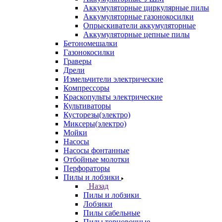
Аккумуляторные циркулярные пилы
Аккумуляторные газонокосилки
Опрыскиватели аккумуляторные
Аккумуляторные цепные пилы
Бетономешалки
Газонокосилки
Граверы
Дрели
Измельчители электрические
Компрессоры
Краскопульты электрические
Культиваторы
Кусторезы(электро)
Миксеры(электро)
Мойки
Насосы
Насосы фонтанные
Отбойные молотки
Перфораторы
Пилы и лобзики
Назад
Пилы и лобзики
Лобзики
Пилы сабельные
Пилы торцовочные