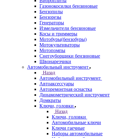
Виброплиты
Газонокосилки бензиновые
Бензопилы
Бензорезы
Генераторы
Измельчители бензиновые
Косы и триммеры
Мотобуры(бензобуры)
Мотокультиваторы
Мотопомпы
Снегоуборщики бензиновые
Швонарезчики
Автомобильный инструмент
Назад
Автомобильный инструмент
Автоаксессуары
Авторемонтная оснастка
Динамометрический инструмент
Домкраты
Ключи, головки
Назад
Ключи, головки
Автомобильные ключи
Ключи гаечные
Наборы автомобильные