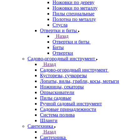
Ножовки по дереву
Ножовки по металлу
Пилы специальные
Полотна по металлу
Стусла
Отвертки и биты
Назад
Отвертки и биты
Биты
Отвертки
Садово-огородный инструмент
Назад
Садово-огородный инструмент
Кусторезы, сучкорезы
Лопаты, вилы, грабли, косы, мотыги
Ножницы, секаторы
Опрыскиватели
Пилы садовые
Ручной садовый инструмент
Садовые принадлежности
Система полива
Шланги
Сантехника
Назад
Сантехника