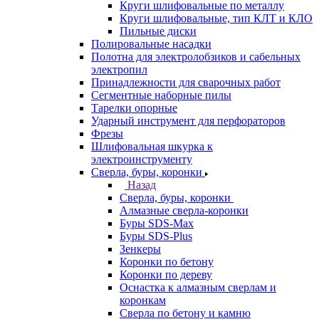
Круги шлифовальные по металлу
Круги шлифовальные, тип КЛТ и КЛО
Пильные диски
Полировальные насадки
Полотна для электролобзиков и сабельных
электропил
Принадлежности для сварочных работ
Сегментные наборные пилы
Тарелки опорные
Ударный инструмент для перфораторов
Фрезы
Шлифовальная шкурка к
электроинструменту
Сверла, буры, коронки
Назад
Сверла, буры, коронки
Алмазные сверла-коронки
Буры SDS-Max
Буры SDS-Plus
Зенкеры
Коронки по бетону
Коронки по дереву
Оснастка к алмазным сверлам и
коронкам
Сверла по бетону и камню