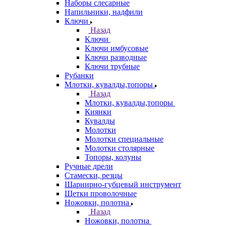
Наборы слесарные
Напильники, надфили
Ключи
Назад
Ключи
Ключи имбусовые
Ключи разводные
Ключи трубные
Рубанки
Млотки, кувалды,топоры
Назад
Млотки, кувалды,топоры
Киянки
Кувалды
Молотки
Молотки специальные
Молотки столярные
Топоры, колуны
Ручные дрели
Стамески, резцы
Шарнирно-губцевый инструмент
Щетки проволочные
Ножовки, полотна
Назад
Ножовки, полотна