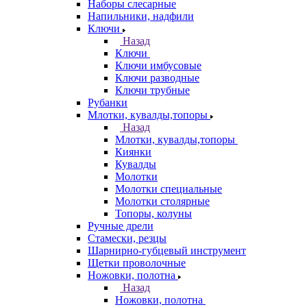
Наборы слесарные
Напильники, надфили
Ключи
Назад
Ключи
Ключи имбусовые
Ключи разводные
Ключи трубные
Рубанки
Млотки, кувалды,топоры
Назад
Млотки, кувалды,топоры
Киянки
Кувалды
Молотки
Молотки специальные
Молотки столярные
Топоры, колуны
Ручные дрели
Стамески, резцы
Шарнирно-губцевый инструмент
Щетки проволочные
Ножовки, полотна
Назад
Ножовки, полотна