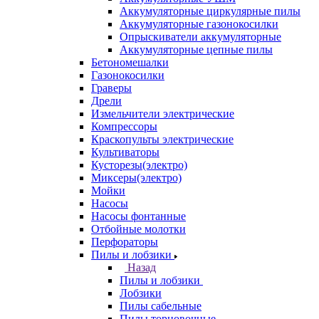
Аккумуляторные циркулярные пилы
Аккумуляторные газонокосилки
Опрыскиватели аккумуляторные
Аккумуляторные цепные пилы
Бетономешалки
Газонокосилки
Граверы
Дрели
Измельчители электрические
Компрессоры
Краскопульты электрические
Культиваторы
Кусторезы(электро)
Миксеры(электро)
Мойки
Насосы
Насосы фонтанные
Отбойные молотки
Перфораторы
Пилы и лобзики
Назад
Пилы и лобзики
Лобзики
Пилы сабельные
Пилы торцовочные