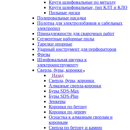
Круги шлифовальные по металлу
Круги шлифовальные, тип КЛТ и КЛО
Пильные диски
Полировальные насадки
Полотна для электролобзиков и сабельных
электропил
Принадлежности для сварочных работ
Сегментные наборные пилы
Тарелки опорные
Ударный инструмент для перфораторов
Фрезы
Шлифовальная шкурка к
электроинструменту
Сверла, буры, коронки
Назад
Сверла, буры, коронки
Алмазные сверла-коронки
Буры SDS-Max
Буры SDS-Plus
Зенкеры
Коронки по бетону
Коронки по дереву
Оснастка к алмазным сверлам и
коронкам
Сверла по бетону и камню