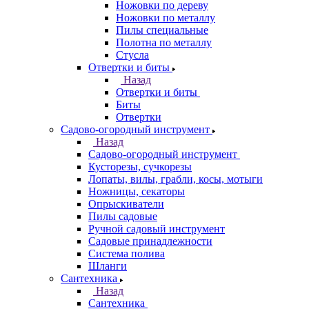
Ножовки по дереву
Ножовки по металлу
Пилы специальные
Полотна по металлу
Стусла
Отвертки и биты
Назад
Отвертки и биты
Биты
Отвертки
Садово-огородный инструмент
Назад
Садово-огородный инструмент
Кусторезы, сучкорезы
Лопаты, вилы, грабли, косы, мотыги
Ножницы, секаторы
Опрыскиватели
Пилы садовые
Ручной садовый инструмент
Садовые принадлежности
Система полива
Шланги
Сантехника
Назад
Сантехника