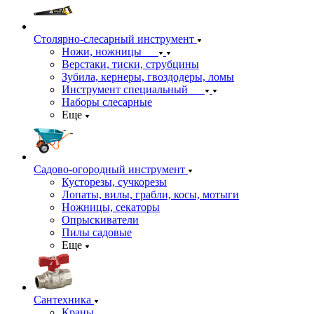
Столярно-слесарный инструмент
Ножи, ножницы
Верстаки, тиски, струбцины
Зубила, кернеры, гвоздодеры, ломы
Инструмент специальный
Наборы слесарные
Еще
Садово-огородный инструмент
Кусторезы, сучкорезы
Лопаты, вилы, грабли, косы, мотыги
Ножницы, секаторы
Опрыскиватели
Пилы садовые
Еще
Сантехника
Краны