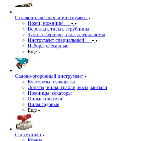
Столярно-слесарный инструмент
Ножи, ножницы
Верстаки, тиски, струбцины
Зубила, кернеры, гвоздодеры, ломы
Инструмент специальный
Наборы слесарные
Еще
Садово-огородный инструмент
Кусторезы, сучкорезы
Лопаты, вилы, грабли, косы, мотыги
Ножницы, секаторы
Опрыскиватели
Пилы садовые
Еще
Сантехника
Краны