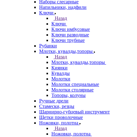
Наборы слесарные
Напильники, надфили
Ключи
Назад
Ключи
Ключи имбусовые
Ключи разводные
Ключи трубные
Рубанки
Млотки, кувалды,топоры
Назад
Млотки, кувалды,топоры
Киянки
Кувалды
Молотки
Молотки специальные
Молотки столярные
Топоры, колуны
Ручные дрели
Стамески, резцы
Шарнирно-губцевый инструмент
Щетки проволочные
Ножовки, полотна
Назад
Ножовки, полотна