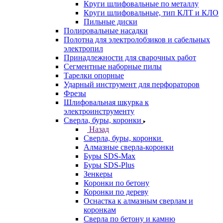
Круги шлифовальные по металлу
Круги шлифовальные, тип КЛТ и КЛО
Пильные диски
Полировальные насадки
Полотна для электролобзиков и сабельных
электропил
Принадлежности для сварочных работ
Сегментные наборные пилы
Тарелки опорные
Ударный инструмент для перфораторов
Фрезы
Шлифовальная шкурка к
электроинструменту
Сверла, буры, коронки
Назад
Сверла, буры, коронки
Алмазные сверла-коронки
Буры SDS-Max
Буры SDS-Plus
Зенкеры
Коронки по бетону
Коронки по дереву
Оснастка к алмазным сверлам и
коронкам
Сверла по бетону и камню