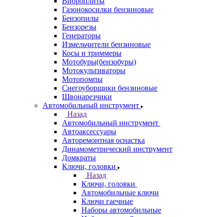
Виброплиты
Газонокосилки бензиновые
Бензопилы
Бензорезы
Генераторы
Измельчители бензиновые
Косы и триммеры
Мотобуры(бензобуры)
Мотокультиваторы
Мотопомпы
Снегоуборщики бензиновые
Швонарезчики
Автомобильный инструмент
Назад
Автомобильный инструмент
Автоаксессуары
Авторемонтная оснастка
Динамометрический инструмент
Домкраты
Ключи, головки
Назад
Ключи, головки
Автомобильные ключи
Ключи гаечные
Наборы автомобильные