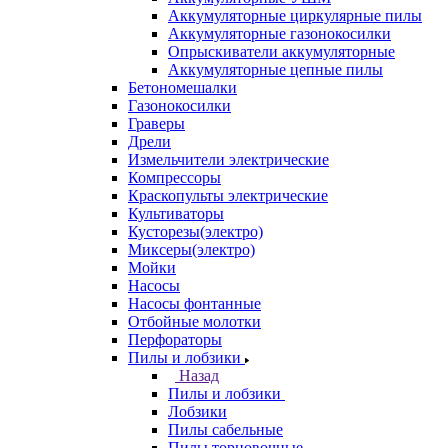
Аккумуляторные циркулярные пилы
Аккумуляторные газонокосилки
Опрыскиватели аккумуляторные
Аккумуляторные цепные пилы
Бетономешалки
Газонокосилки
Граверы
Дрели
Измельчители электрические
Компрессоры
Краскопульты электрические
Культиваторы
Кусторезы(электро)
Миксеры(электро)
Мойки
Насосы
Насосы фонтанные
Отбойные молотки
Перфораторы
Пилы и лобзики
Назад
Пилы и лобзики
Лобзики
Пилы сабельные
Пилы торцовочные