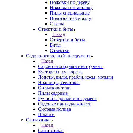
Ножовки по дереву
Ножовки по металлу
Пилы специальные
Полотна по металлу
Стусла
Отвертки и биты
Назад
Отвертки и биты
Биты
Отвертки
Садово-огородный инструмент
Назад
Садово-огородный инструмент
Кусторезы, сучкорезы
Лопаты, вилы, грабли, косы, мотыги
Ножницы, секаторы
Опрыскиватели
Пилы садовые
Ручной садовый инструмент
Садовые принадлежности
Система полива
Шланги
Сантехника
Назад
Сантехника