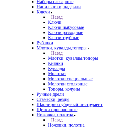
Наборы слесарные
Напильники, надфили
Ключи
Назад
Ключи
Ключи имбусовые
Ключи разводные
Ключи трубные
Рубанки
Млотки, кувалды,топоры
Назад
Млотки, кувалды,топоры
Киянки
Кувалды
Молотки
Молотки специальные
Молотки столярные
Топоры, колуны
Ручные дрели
Стамески, резцы
Шарнирно-губцевый инструмент
Щетки проволочные
Ножовки, полотна
Назад
Ножовки, полотна