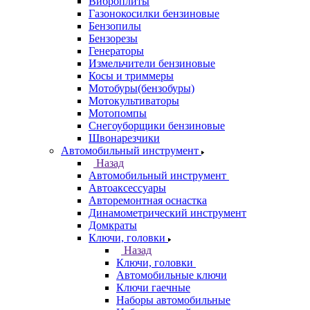
Виброплиты
Газонокосилки бензиновые
Бензопилы
Бензорезы
Генераторы
Измельчители бензиновые
Косы и триммеры
Мотобуры(бензобуры)
Мотокультиваторы
Мотопомпы
Снегоуборщики бензиновые
Швонарезчики
Автомобильный инструмент
Назад
Автомобильный инструмент
Автоаксессуары
Авторемонтная оснастка
Динамометрический инструмент
Домкраты
Ключи, головки
Назад
Ключи, головки
Автомобильные ключи
Ключи гаечные
Наборы автомобильные