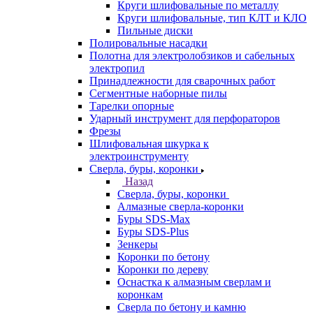
Круги шлифовальные по металлу
Круги шлифовальные, тип КЛТ и КЛО
Пильные диски
Полировальные насадки
Полотна для электролобзиков и сабельных
электропил
Принадлежности для сварочных работ
Сегментные наборные пилы
Тарелки опорные
Ударный инструмент для перфораторов
Фрезы
Шлифовальная шкурка к
электроинструменту
Сверла, буры, коронки
Назад
Сверла, буры, коронки
Алмазные сверла-коронки
Буры SDS-Max
Буры SDS-Plus
Зенкеры
Коронки по бетону
Коронки по дереву
Оснастка к алмазным сверлам и
коронкам
Сверла по бетону и камню