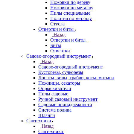
Ножовки по дереву
Ножовки по металлу
Пилы специальные
Полотна по металлу
Стусла
Отвертки и биты
Назад
Отвертки и биты
Биты
Отвертки
Садово-огородный инструмент
Назад
Садово-огородный инструмент
Кусторезы, сучкорезы
Лопаты, вилы, грабли, косы, мотыги
Ножницы, секаторы
Опрыскиватели
Пилы садовые
Ручной садовый инструмент
Садовые принадлежности
Система полива
Шланги
Сантехника
Назад
Сантехника