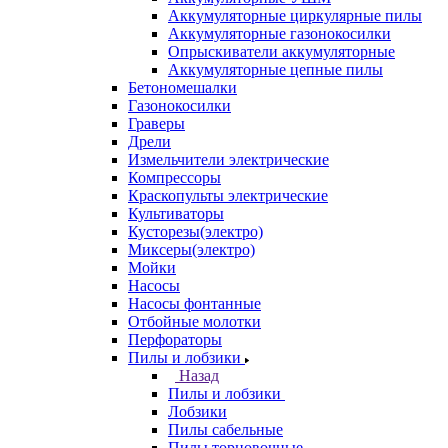
Аккумуляторные циркулярные пилы
Аккумуляторные газонокосилки
Опрыскиватели аккумуляторные
Аккумуляторные цепные пилы
Бетономешалки
Газонокосилки
Граверы
Дрели
Измельчители электрические
Компрессоры
Краскопульты электрические
Культиваторы
Кусторезы(электро)
Миксеры(электро)
Мойки
Насосы
Насосы фонтанные
Отбойные молотки
Перфораторы
Пилы и лобзики
Назад
Пилы и лобзики
Лобзики
Пилы сабельные
Пилы торцовочные