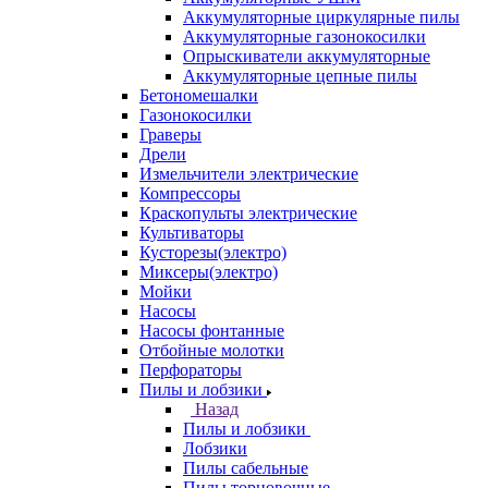
Аккумуляторные циркулярные пилы
Аккумуляторные газонокосилки
Опрыскиватели аккумуляторные
Аккумуляторные цепные пилы
Бетономешалки
Газонокосилки
Граверы
Дрели
Измельчители электрические
Компрессоры
Краскопульты электрические
Культиваторы
Кусторезы(электро)
Миксеры(электро)
Мойки
Насосы
Насосы фонтанные
Отбойные молотки
Перфораторы
Пилы и лобзики
Назад
Пилы и лобзики
Лобзики
Пилы сабельные
Пилы торцовочные