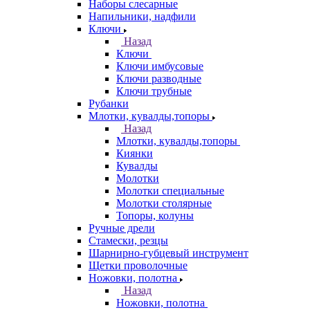
Наборы слесарные
Напильники, надфили
Ключи
Назад
Ключи
Ключи имбусовые
Ключи разводные
Ключи трубные
Рубанки
Млотки, кувалды,топоры
Назад
Млотки, кувалды,топоры
Киянки
Кувалды
Молотки
Молотки специальные
Молотки столярные
Топоры, колуны
Ручные дрели
Стамески, резцы
Шарнирно-губцевый инструмент
Щетки проволочные
Ножовки, полотна
Назад
Ножовки, полотна