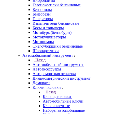
Виброплиты
Газонокосилки бензиновые
Бензопилы
Бензорезы
Генераторы
Измельчители бензиновые
Косы и триммеры
Мотобуры(бензобуры)
Мотокультиваторы
Мотопомпы
Снегоуборщики бензиновые
Швонарезчики
Автомобильный инструмент
Назад
Автомобильный инструмент
Автоаксессуары
Авторемонтная оснастка
Динамометрический инструмент
Домкраты
Ключи, головки
Назад
Ключи, головки
Автомобильные ключи
Ключи гаечные
Наборы автомобильные