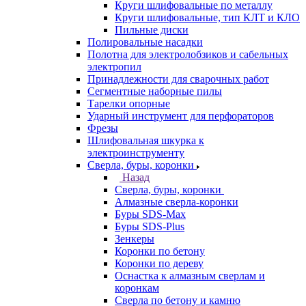
Круги шлифовальные по металлу
Круги шлифовальные, тип КЛТ и КЛО
Пильные диски
Полировальные насадки
Полотна для электролобзиков и сабельных
электропил
Принадлежности для сварочных работ
Сегментные наборные пилы
Тарелки опорные
Ударный инструмент для перфораторов
Фрезы
Шлифовальная шкурка к
электроинструменту
Сверла, буры, коронки
Назад
Сверла, буры, коронки
Алмазные сверла-коронки
Буры SDS-Max
Буры SDS-Plus
Зенкеры
Коронки по бетону
Коронки по дереву
Оснастка к алмазным сверлам и
коронкам
Сверла по бетону и камню