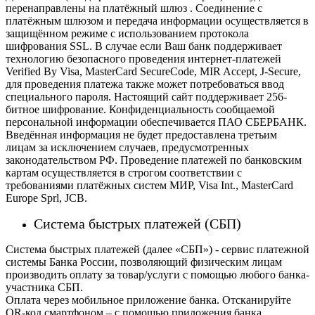
перенаправлены на платёжный шлюз . Соединение с
платёжным шлюзом и передача информации осуществляется в
защищённом режиме с использованием протокола
шифрования SSL. В случае если Ваш банк поддерживает
технологию безопасного проведения интернет-платежей
Verified By Visa, MasterCard SecureCode, MIR Accept, J-Secure,
для проведения платежа также может потребоваться ввод
специального пароля.
Настоящий сайт поддерживает 256-
битное шифрование. Конфиденциальность сообщаемой
персональной информации обеспечивается ПАО СБЕРБАНК.
Введённая информация не будет предоставлена третьим
лицам за исключением случаев, предусмотренных
законодательством РФ. Проведение платежей по банковским
картам осуществляется в строгом соответствии с
требованиями платёжных систем МИР, Visa Int., MasterCard
Europe Sprl, JCB.
Система быстрых платежей (СБП)
Система быстрых платежей (далее «СБП») - сервис платежной
системы Банка России, позволяющий физическим лицам
производить оплату за товар/услуги с помощью любого банка-
участника СБП.
Оплата через мобильное приложение банка. Отсканируйте
QR-код смартфоном – с помощью приложения банка,