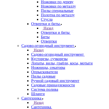
Ножовки по дереву
Ножовки по металлу
Пилы специальные
Полотна по металлу
Стусла
Отвертки и биты
Назад
Отвертки и биты
Биты
Отвертки
Садово-огородный инструмент
Назад
Садово-огородный инструмент
Кусторезы, сучкорезы
Лопаты, вилы, грабли, косы, мотыги
Ножницы, секаторы
Опрыскиватели
Пилы садовые
Ручной садовый инструмент
Садовые принадлежности
Система полива
Шланги
Сантехника
Назад
Сантехника