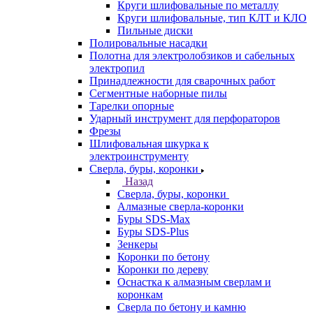
Круги шлифовальные по металлу
Круги шлифовальные, тип КЛТ и КЛО
Пильные диски
Полировальные насадки
Полотна для электролобзиков и сабельных
электропил
Принадлежности для сварочных работ
Сегментные наборные пилы
Тарелки опорные
Ударный инструмент для перфораторов
Фрезы
Шлифовальная шкурка к
электроинструменту
Сверла, буры, коронки
Назад
Сверла, буры, коронки
Алмазные сверла-коронки
Буры SDS-Max
Буры SDS-Plus
Зенкеры
Коронки по бетону
Коронки по дереву
Оснастка к алмазным сверлам и
коронкам
Сверла по бетону и камню