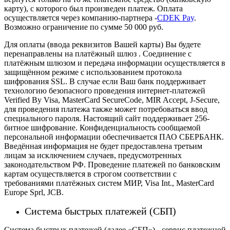
карту), с которого был произведен платеж.
Оплата
осуществляется через компанию-партнера -
CDEK Pay
.
Возможно ограничение по сумме 50 000 руб.
Для оплаты (ввода реквизитов Вашей карты) Вы будете
перенаправлены на платёжный шлюз . Соединение с
платёжным шлюзом и передача информации осуществляется в
защищённом режиме с использованием протокола
шифрования SSL. В случае если Ваш банк поддерживает
технологию безопасного проведения интернет-платежей
Verified By Visa, MasterCard SecureCode, MIR Accept, J-Secure,
для проведения платежа также может потребоваться ввод
специального пароля.
Настоящий сайт поддерживает 256-
битное шифрование. Конфиденциальность сообщаемой
персональной информации обеспечивается ПАО СБЕРБАНК.
Введённая информация не будет предоставлена третьим
лицам за исключением случаев, предусмотренных
законодательством РФ. Проведение платежей по банковским
картам осуществляется в строгом соответствии с
требованиями платёжных систем МИР, Visa Int., MasterCard
Europe Sprl, JCB.
Система быстрых платежей (СБП)
Система быстрых платежей (далее «СБП») - сервис платежной