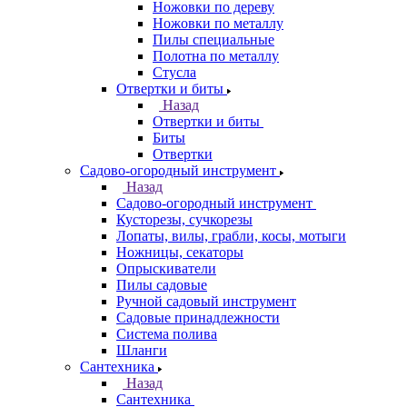
Ножовки по дереву
Ножовки по металлу
Пилы специальные
Полотна по металлу
Стусла
Отвертки и биты
Назад
Отвертки и биты
Биты
Отвертки
Садово-огородный инструмент
Назад
Садово-огородный инструмент
Кусторезы, сучкорезы
Лопаты, вилы, грабли, косы, мотыги
Ножницы, секаторы
Опрыскиватели
Пилы садовые
Ручной садовый инструмент
Садовые принадлежности
Система полива
Шланги
Сантехника
Назад
Сантехника