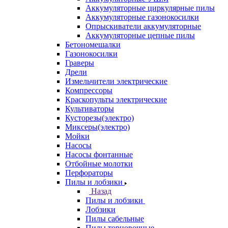
Аккумуляторные циркулярные пилы
Аккумуляторные газонокосилки
Опрыскиватели аккумуляторные
Аккумуляторные цепные пилы
Бетономешалки
Газонокосилки
Граверы
Дрели
Измельчители электрические
Компрессоры
Краскопульты электрические
Культиваторы
Кусторезы(электро)
Миксеры(электро)
Мойки
Насосы
Насосы фонтанные
Отбойные молотки
Перфораторы
Пилы и лобзики
Назад
Пилы и лобзики
Лобзики
Пилы сабельные
Пилы торцовочные