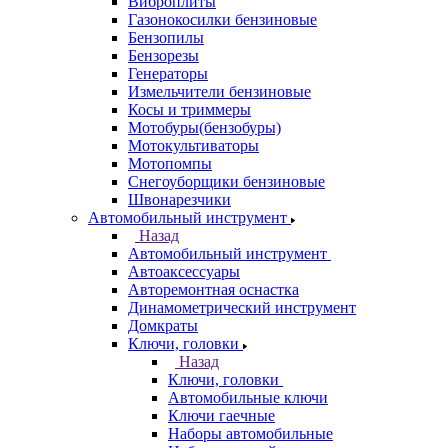
Виброплиты
Газонокосилки бензиновые
Бензопилы
Бензорезы
Генераторы
Измельчители бензиновые
Косы и триммеры
Мотобуры(бензобуры)
Мотокультиваторы
Мотопомпы
Снегоуборщики бензиновые
Швонарезчики
Автомобильный инструмент
Назад
Автомобильный инструмент
Автоаксессуары
Авторемонтная оснастка
Динамометрический инструмент
Домкраты
Ключи, головки
Назад
Ключи, головки
Автомобильные ключи
Ключи гаечные
Наборы автомобильные