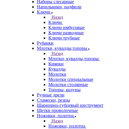
Наборы слесарные
Напильники, надфили
Ключи
Назад
Ключи
Ключи имбусовые
Ключи разводные
Ключи трубные
Рубанки
Млотки, кувалды,топоры
Назад
Млотки, кувалды,топоры
Киянки
Кувалды
Молотки
Молотки специальные
Молотки столярные
Топоры, колуны
Ручные дрели
Стамески, резцы
Шарнирно-губцевый инструмент
Щетки проволочные
Ножовки, полотна
Назад
Ножовки, полотна