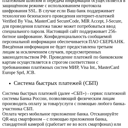
платёжным шлюзом и передача информации осуществляется в
защищённом режиме с использованием протокола
шифрования SSL. В случае если Ваш банк поддерживает
технологию безопасного проведения интернет-платежей
Verified By Visa, MasterCard SecureCode, MIR Accept, J-Secure,
для проведения платежа также может потребоваться ввод
специального пароля.
Настоящий сайт поддерживает 256-
битное шифрование. Конфиденциальность сообщаемой
персональной информации обеспечивается ПАО СБЕРБАНК.
Введённая информация не будет предоставлена третьим
лицам за исключением случаев, предусмотренных
законодательством РФ. Проведение платежей по банковским
картам осуществляется в строгом соответствии с
требованиями платёжных систем МИР, Visa Int., MasterCard
Europe Sprl, JCB.
Система быстрых платежей (СБП)
Система быстрых платежей (далее «СБП») - сервис платежной
системы Банка России, позволяющий физическим лицам
производить оплату за товар/услуги с помощью любого банка-
участника СБП.
Оплата через мобильное приложение банка. Отсканируйте
QR-код смартфоном – с помощью приложения банка,
стандартной камерой (сработает не во всех смартфонах) или