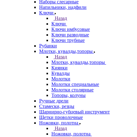
Наборы слесарные
Напильники, надфили
Ключи
Назад
Ключи
Ключи имбусовые
Ключи разводные
Ключи трубные
Рубанки
Млотки, кувалды,топоры
Назад
Млотки, кувалды,топоры
Киянки
Кувалды
Молотки
Молотки специальные
Молотки столярные
Топоры, колуны
Ручные дрели
Стамески, резцы
Шарнирно-губцевый инструмент
Щетки проволочные
Ножовки, полотна
Назад
Ножовки, полотна