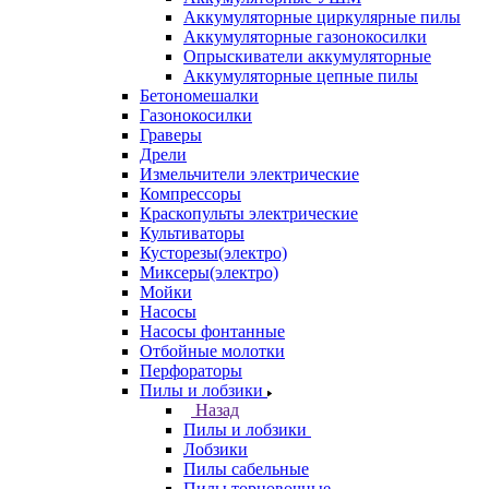
Аккумуляторные циркулярные пилы
Аккумуляторные газонокосилки
Опрыскиватели аккумуляторные
Аккумуляторные цепные пилы
Бетономешалки
Газонокосилки
Граверы
Дрели
Измельчители электрические
Компрессоры
Краскопульты электрические
Культиваторы
Кусторезы(электро)
Миксеры(электро)
Мойки
Насосы
Насосы фонтанные
Отбойные молотки
Перфораторы
Пилы и лобзики
Назад
Пилы и лобзики
Лобзики
Пилы сабельные
Пилы торцовочные