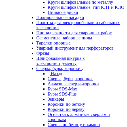
Круги шлифовальные по металлу
Круги шлифовальные, тип КЛТ и КЛО
Пильные диски
Полировальные насадки
Полотна для электролобзиков и сабельных
электропил
Принадлежности для сварочных работ
Сегментные наборные пилы
Тарелки опорные
Ударный инструмент для перфораторов
Фрезы
Шлифовальная шкурка к
электроинструменту
Сверла, буры, коронки
Назад
Сверла, буры, коронки
Алмазные сверла-коронки
Буры SDS-Max
Буры SDS-Plus
Зенкеры
Коронки по бетону
Коронки по дереву
Оснастка к алмазным сверлам и
коронкам
Сверла по бетону и камню