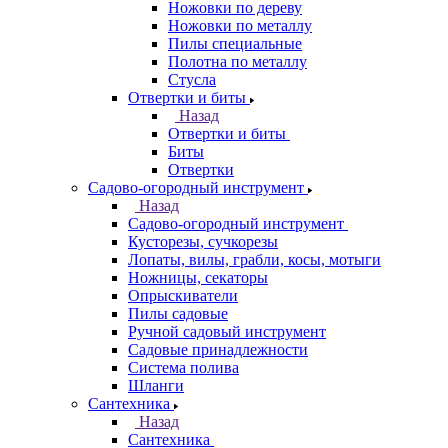
Ножовки по дереву
Ножовки по металлу
Пилы специальные
Полотна по металлу
Стусла
Отвертки и биты
Назад
Отвертки и биты
Биты
Отвертки
Садово-огородный инструмент
Назад
Садово-огородный инструмент
Кусторезы, сучкорезы
Лопаты, вилы, грабли, косы, мотыги
Ножницы, секаторы
Опрыскиватели
Пилы садовые
Ручной садовый инструмент
Садовые принадлежности
Система полива
Шланги
Сантехника
Назад
Сантехника