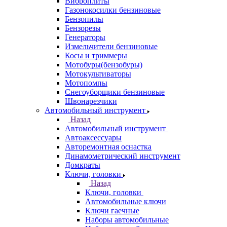
Виброплиты
Газонокосилки бензиновые
Бензопилы
Бензорезы
Генераторы
Измельчители бензиновые
Косы и триммеры
Мотобуры(бензобуры)
Мотокультиваторы
Мотопомпы
Снегоуборщики бензиновые
Швонарезчики
Автомобильный инструмент
Назад
Автомобильный инструмент
Автоаксессуары
Авторемонтная оснастка
Динамометрический инструмент
Домкраты
Ключи, головки
Назад
Ключи, головки
Автомобильные ключи
Ключи гаечные
Наборы автомобильные