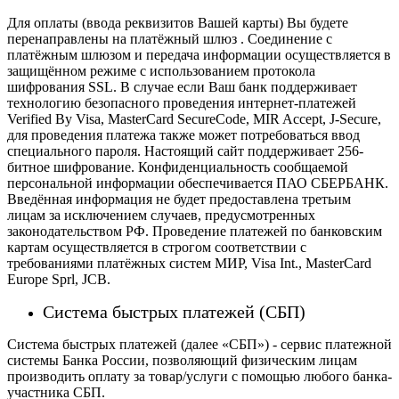
Для оплаты (ввода реквизитов Вашей карты) Вы будете
перенаправлены на платёжный шлюз . Соединение с
платёжным шлюзом и передача информации осуществляется в
защищённом режиме с использованием протокола
шифрования SSL. В случае если Ваш банк поддерживает
технологию безопасного проведения интернет-платежей
Verified By Visa, MasterCard SecureCode, MIR Accept, J-Secure,
для проведения платежа также может потребоваться ввод
специального пароля.
Настоящий сайт поддерживает 256-
битное шифрование. Конфиденциальность сообщаемой
персональной информации обеспечивается ПАО СБЕРБАНК.
Введённая информация не будет предоставлена третьим
лицам за исключением случаев, предусмотренных
законодательством РФ. Проведение платежей по банковским
картам осуществляется в строгом соответствии с
требованиями платёжных систем МИР, Visa Int., MasterCard
Europe Sprl, JCB.
Система быстрых платежей (СБП)
Система быстрых платежей (далее «СБП») - сервис платежной
системы Банка России, позволяющий физическим лицам
производить оплату за товар/услуги с помощью любого банка-
участника СБП.