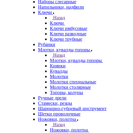
Наборы слесарные
Напильники, надфили
Ключи
Назад
Ключи
Ключи имбусовые
Ключи разводные
Ключи трубные
Рубанки
Млотки, кувалды,топоры
Назад
Млотки, кувалды,топоры
Киянки
Кувалды
Молотки
Молотки специальные
Молотки столярные
Топоры, колуны
Ручные дрели
Стамески, резцы
Шарнирно-губцевый инструмент
Щетки проволочные
Ножовки, полотна
Назад
Ножовки, полотна