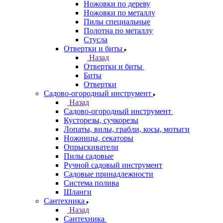
Ножовки по дереву
Ножовки по металлу
Пилы специальные
Полотна по металлу
Стусла
Отвертки и биты
Назад
Отвертки и биты
Биты
Отвертки
Садово-огородный инструмент
Назад
Садово-огородный инструмент
Кусторезы, сучкорезы
Лопаты, вилы, грабли, косы, мотыги
Ножницы, секаторы
Опрыскиватели
Пилы садовые
Ручной садовый инструмент
Садовые принадлежности
Система полива
Шланги
Сантехника
Назад
Сантехника