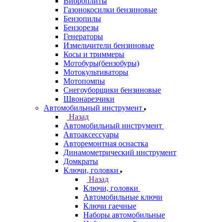
Виброплиты
Газонокосилки бензиновые
Бензопилы
Бензорезы
Генераторы
Измельчители бензиновые
Косы и триммеры
Мотобуры(бензобуры)
Мотокультиваторы
Мотопомпы
Снегоуборщики бензиновые
Швонарезчики
Автомобильный инструмент
Назад
Автомобильный инструмент
Автоаксессуары
Авторемонтная оснастка
Динамометрический инструмент
Домкраты
Ключи, головки
Назад
Ключи, головки
Автомобильные ключи
Ключи гаечные
Наборы автомобильные