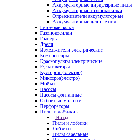
Аккумуляторные циркулярные пилы
Аккумуляторные газонокосилки
Опрыскиватели аккумуляторные
Аккумуляторные цепные пилы
Бетономешалки
Газонокосилки
Граверы
Дрели
Измельчители электрические
Компрессоры
Краскопульты электрические
Культиваторы
Кусторезы(электро)
Миксеры(электро)
Мойки
Насосы
Насосы фонтанные
Отбойные молотки
Перфораторы
Пилы и лобзики
Назад
Пилы и лобзики
Лобзики
Пилы сабельные
Пилы торцовочные