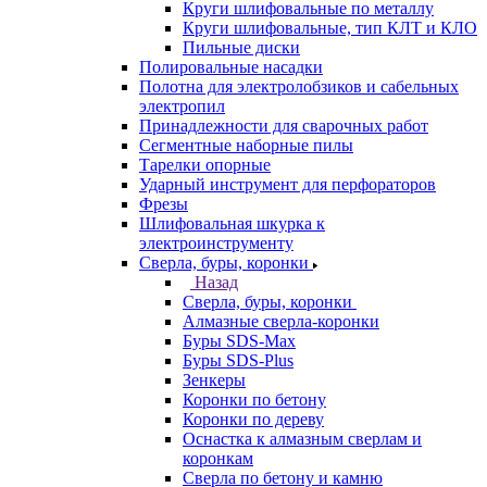
Круги шлифовальные по металлу
Круги шлифовальные, тип КЛТ и КЛО
Пильные диски
Полировальные насадки
Полотна для электролобзиков и сабельных
электропил
Принадлежности для сварочных работ
Сегментные наборные пилы
Тарелки опорные
Ударный инструмент для перфораторов
Фрезы
Шлифовальная шкурка к
электроинструменту
Сверла, буры, коронки
Назад
Сверла, буры, коронки
Алмазные сверла-коронки
Буры SDS-Max
Буры SDS-Plus
Зенкеры
Коронки по бетону
Коронки по дереву
Оснастка к алмазным сверлам и
коронкам
Сверла по бетону и камню