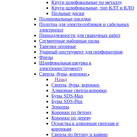
Круги шлифовальные по металлу
Круги шлифовальные, тип КЛТ и КЛО
Пильные диски
Полировальные насадки
Полотна для электролобзиков и сабельных
электропил
Принадлежности для сварочных работ
Сегментные наборные пилы
Тарелки опорные
Ударный инструмент для перфораторов
Фрезы
Шлифовальная шкурка к
электроинструменту
Сверла, буры, коронки
Назад
Сверла, буры, коронки
Алмазные сверла-коронки
Буры SDS-Max
Буры SDS-Plus
Зенкеры
Коронки по бетону
Коронки по дереву
Оснастка к алмазным сверлам и
коронкам
Сверла по бетону и камню