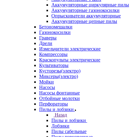
Аккумуляторные циркулярные пилы
Аккумуляторные газонокосилки
Опрыскиватели аккумуляторные
Аккумуляторные цепные пилы
Бетономешалки
Газонокосилки
Граверы
Дрели
Измельчители электрические
Компрессоры
Краскопульты электрические
Культиваторы
Кусторезы(электро)
Миксеры(электро)
Мойки
Насосы
Насосы фонтанные
Отбойные молотки
Перфораторы
Пилы и лобзики
Назад
Пилы и лобзики
Лобзики
Пилы сабельные
Пилы торцовочные