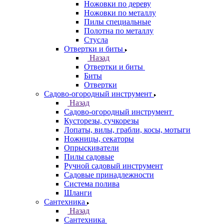
Ножовки по дереву
Ножовки по металлу
Пилы специальные
Полотна по металлу
Стусла
Отвертки и биты
Назад
Отвертки и биты
Биты
Отвертки
Садово-огородный инструмент
Назад
Садово-огородный инструмент
Кусторезы, сучкорезы
Лопаты, вилы, грабли, косы, мотыги
Ножницы, секаторы
Опрыскиватели
Пилы садовые
Ручной садовый инструмент
Садовые принадлежности
Система полива
Шланги
Сантехника
Назад
Сантехника