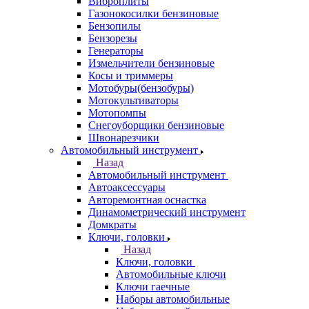
Виброплиты
Газонокосилки бензиновые
Бензопилы
Бензорезы
Генераторы
Измельчители бензиновые
Косы и триммеры
Мотобуры(бензобуры)
Мотокультиваторы
Мотопомпы
Снегоуборщики бензиновые
Швонарезчики
Автомобильный инструмент
Назад
Автомобильный инструмент
Автоаксессуары
Авторемонтная оснастка
Динамометрический инструмент
Домкраты
Ключи, головки
Назад
Ключи, головки
Автомобильные ключи
Ключи гаечные
Наборы автомобильные