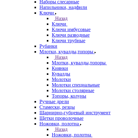
Наборы слесарные
Напильники, надфили
Ключи
Назад
Ключи
Ключи имбусовые
Ключи разводные
Ключи трубные
Рубанки
Млотки, кувалды,топоры
Назад
Млотки, кувалды,топоры
Киянки
Кувалды
Молотки
Молотки специальные
Молотки столярные
Топоры, колуны
Ручные дрели
Стамески, резцы
Шарнирно-губцевый инструмент
Щетки проволочные
Ножовки, полотна
Назад
Ножовки, полотна