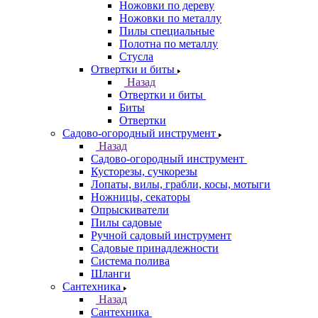
Ножовки по дереву
Ножовки по металлу
Пилы специальные
Полотна по металлу
Стусла
Отвертки и биты
Назад
Отвертки и биты
Биты
Отвертки
Садово-огородный инструмент
Назад
Садово-огородный инструмент
Кусторезы, сучкорезы
Лопаты, вилы, грабли, косы, мотыги
Ножницы, секаторы
Опрыскиватели
Пилы садовые
Ручной садовый инструмент
Садовые принадлежности
Система полива
Шланги
Сантехника
Назад
Сантехника