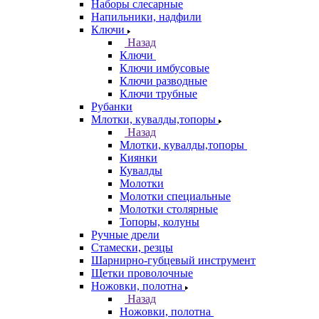
Наборы слесарные
Напильники, надфили
Ключи
Назад
Ключи
Ключи имбусовые
Ключи разводные
Ключи трубные
Рубанки
Млотки, кувалды,топоры
Назад
Млотки, кувалды,топоры
Киянки
Кувалды
Молотки
Молотки специальные
Молотки столярные
Топоры, колуны
Ручные дрели
Стамески, резцы
Шарнирно-губцевый инструмент
Щетки проволочные
Ножовки, полотна
Назад
Ножовки, полотна