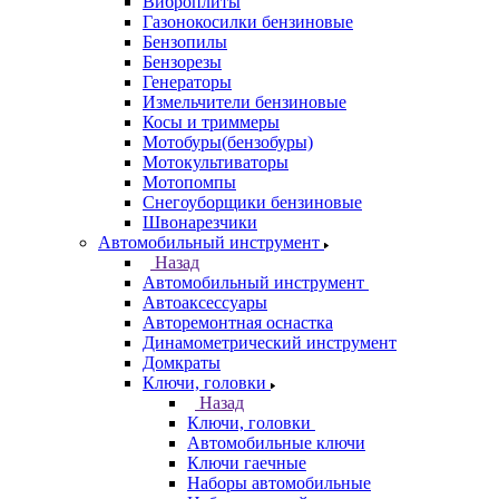
Виброплиты
Газонокосилки бензиновые
Бензопилы
Бензорезы
Генераторы
Измельчители бензиновые
Косы и триммеры
Мотобуры(бензобуры)
Мотокультиваторы
Мотопомпы
Снегоуборщики бензиновые
Швонарезчики
Автомобильный инструмент
Назад
Автомобильный инструмент
Автоаксессуары
Авторемонтная оснастка
Динамометрический инструмент
Домкраты
Ключи, головки
Назад
Ключи, головки
Автомобильные ключи
Ключи гаечные
Наборы автомобильные