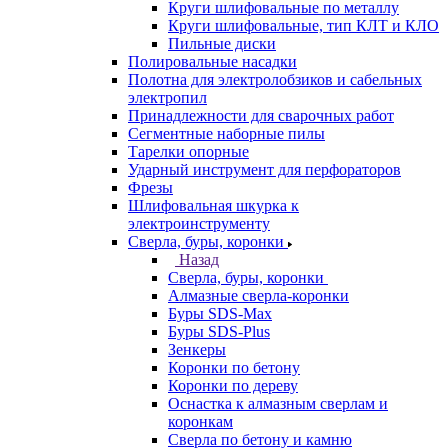
Круги шлифовальные по металлу
Круги шлифовальные, тип КЛТ и КЛО
Пильные диски
Полировальные насадки
Полотна для электролобзиков и сабельных
электропил
Принадлежности для сварочных работ
Сегментные наборные пилы
Тарелки опорные
Ударный инструмент для перфораторов
Фрезы
Шлифовальная шкурка к
электроинструменту
Сверла, буры, коронки
Назад
Сверла, буры, коронки
Алмазные сверла-коронки
Буры SDS-Max
Буры SDS-Plus
Зенкеры
Коронки по бетону
Коронки по дереву
Оснастка к алмазным сверлам и
коронкам
Сверла по бетону и камню