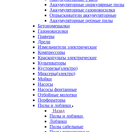
Аккумуляторные циркулярные пилы
Аккумуляторные газонокосилки
Опрыскиватели аккумуляторные
Аккумуляторные цепные пилы
Бетономешалки
Газонокосилки
Граверы
Дрели
Измельчители электрические
Компрессоры
Краскопульты электрические
Культиваторы
Кусторезы(электро)
Миксеры(электро)
Мойки
Насосы
Насосы фонтанные
Отбойные молотки
Перфораторы
Пилы и лобзики
Назад
Пилы и лобзики
Лобзики
Пилы сабельные
Пилы торцовочные