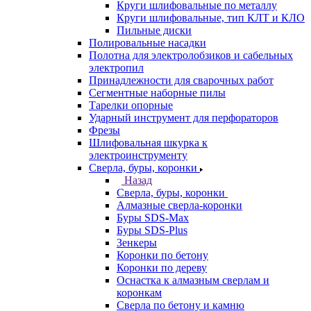
Круги шлифовальные по металлу
Круги шлифовальные, тип КЛТ и КЛО
Пильные диски
Полировальные насадки
Полотна для электролобзиков и сабельных
электропил
Принадлежности для сварочных работ
Сегментные наборные пилы
Тарелки опорные
Ударный инструмент для перфораторов
Фрезы
Шлифовальная шкурка к
электроинструменту
Сверла, буры, коронки
Назад
Сверла, буры, коронки
Алмазные сверла-коронки
Буры SDS-Max
Буры SDS-Plus
Зенкеры
Коронки по бетону
Коронки по дереву
Оснастка к алмазным сверлам и
коронкам
Сверла по бетону и камню