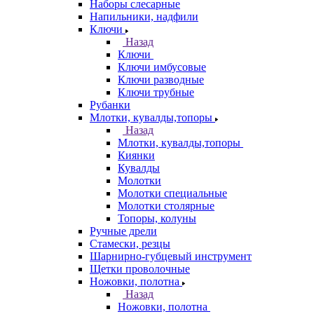
Наборы слесарные
Напильники, надфили
Ключи
Назад
Ключи
Ключи имбусовые
Ключи разводные
Ключи трубные
Рубанки
Млотки, кувалды,топоры
Назад
Млотки, кувалды,топоры
Киянки
Кувалды
Молотки
Молотки специальные
Молотки столярные
Топоры, колуны
Ручные дрели
Стамески, резцы
Шарнирно-губцевый инструмент
Щетки проволочные
Ножовки, полотна
Назад
Ножовки, полотна