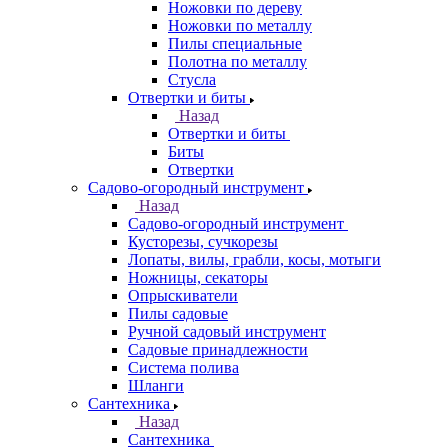
Ножовки по дереву
Ножовки по металлу
Пилы специальные
Полотна по металлу
Стусла
Отвертки и биты
Назад
Отвертки и биты
Биты
Отвертки
Садово-огородный инструмент
Назад
Садово-огородный инструмент
Кусторезы, сучкорезы
Лопаты, вилы, грабли, косы, мотыги
Ножницы, секаторы
Опрыскиватели
Пилы садовые
Ручной садовый инструмент
Садовые принадлежности
Система полива
Шланги
Сантехника
Назад
Сантехника