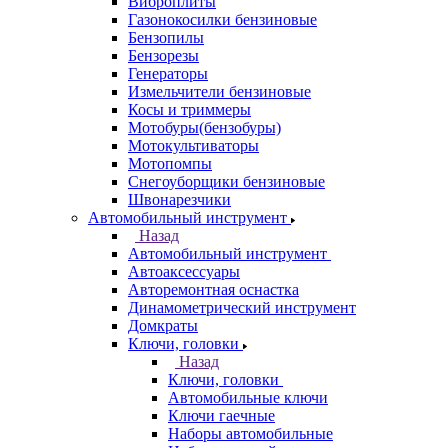
Виброплиты
Газонокосилки бензиновые
Бензопилы
Бензорезы
Генераторы
Измельчители бензиновые
Косы и триммеры
Мотобуры(бензобуры)
Мотокультиваторы
Мотопомпы
Снегоуборщики бензиновые
Швонарезчики
Автомобильный инструмент
Назад
Автомобильный инструмент
Автоаксессуары
Авторемонтная оснастка
Динамометрический инструмент
Домкраты
Ключи, головки
Назад
Ключи, головки
Автомобильные ключи
Ключи гаечные
Наборы автомобильные