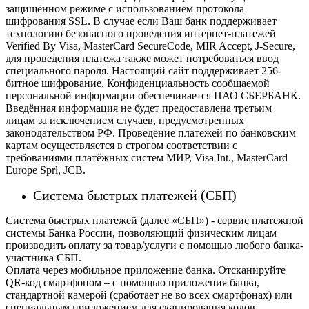
защищённом режиме с использованием протокола
шифрования SSL. В случае если Ваш банк поддерживает
технологию безопасного проведения интернет-платежей
Verified By Visa, MasterCard SecureCode, MIR Accept, J-Secure,
для проведения платежа также может потребоваться ввод
специального пароля.
Настоящий сайт поддерживает 256-
битное шифрование. Конфиденциальность сообщаемой
персональной информации обеспечивается ПАО СБЕРБАНК.
Введённая информация не будет предоставлена третьим
лицам за исключением случаев, предусмотренных
законодательством РФ. Проведение платежей по банковским
картам осуществляется в строгом соответствии с
требованиями платёжных систем МИР, Visa Int., MasterCard
Europe Sprl, JCB.
Система быстрых платежей (СБП)
Система быстрых платежей (далее «СБП») - сервис платежной
системы Банка России, позволяющий физическим лицам
производить оплату за товар/услуги с помощью любого банка-
участника СБП.
Оплата через мобильное приложение банка. Отсканируйте
QR-код смартфоном – с помощью приложения банка,
стандартной камерой (сработает не во всех смартфонах) или
специальным приложением для сканирования кодов.