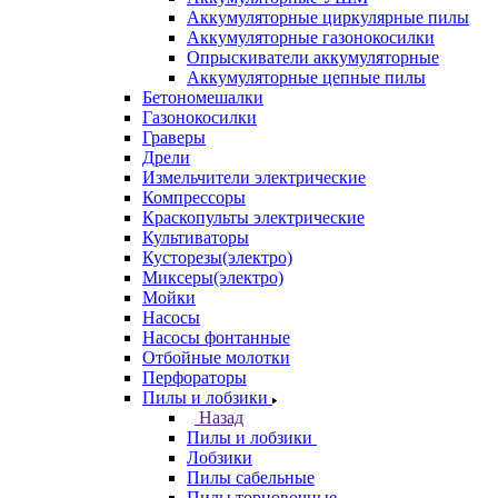
Аккумуляторные циркулярные пилы
Аккумуляторные газонокосилки
Опрыскиватели аккумуляторные
Аккумуляторные цепные пилы
Бетономешалки
Газонокосилки
Граверы
Дрели
Измельчители электрические
Компрессоры
Краскопульты электрические
Культиваторы
Кусторезы(электро)
Миксеры(электро)
Мойки
Насосы
Насосы фонтанные
Отбойные молотки
Перфораторы
Пилы и лобзики
Назад
Пилы и лобзики
Лобзики
Пилы сабельные
Пилы торцовочные