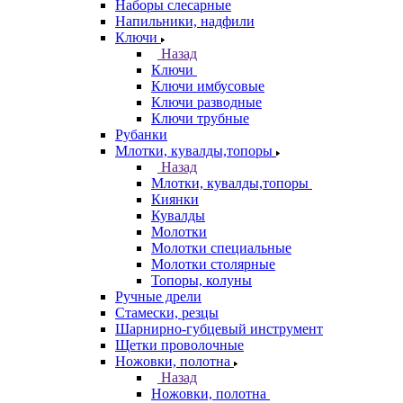
Наборы слесарные
Напильники, надфили
Ключи
Назад
Ключи
Ключи имбусовые
Ключи разводные
Ключи трубные
Рубанки
Млотки, кувалды,топоры
Назад
Млотки, кувалды,топоры
Киянки
Кувалды
Молотки
Молотки специальные
Молотки столярные
Топоры, колуны
Ручные дрели
Стамески, резцы
Шарнирно-губцевый инструмент
Щетки проволочные
Ножовки, полотна
Назад
Ножовки, полотна