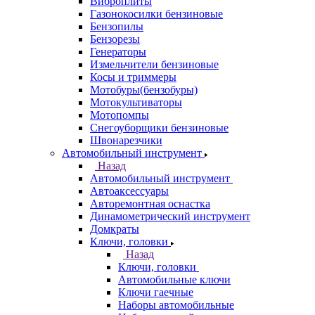
Виброплиты
Газонокосилки бензиновые
Бензопилы
Бензорезы
Генераторы
Измельчители бензиновые
Косы и триммеры
Мотобуры(бензобуры)
Мотокультиваторы
Мотопомпы
Снегоуборщики бензиновые
Швонарезчики
Автомобильный инструмент
Назад
Автомобильный инструмент
Автоаксессуары
Авторемонтная оснастка
Динамометрический инструмент
Домкраты
Ключи, головки
Назад
Ключи, головки
Автомобильные ключи
Ключи гаечные
Наборы автомобильные