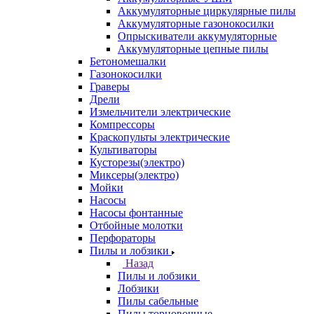
Аккумуляторные циркулярные пилы
Аккумуляторные газонокосилки
Опрыскиватели аккумуляторные
Аккумуляторные цепные пилы
Бетономешалки
Газонокосилки
Граверы
Дрели
Измельчители электрические
Компрессоры
Краскопульты электрические
Культиваторы
Кусторезы(электро)
Миксеры(электро)
Мойки
Насосы
Насосы фонтанные
Отбойные молотки
Перфораторы
Пилы и лобзики
Назад
Пилы и лобзики
Лобзики
Пилы сабельные
Пилы торцовочные