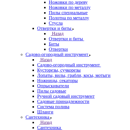
Ножовки по дереву
Ножовки по металлу
Пилы специальные
Полотна по металлу
Стусла
Отвертки и биты
Назад
Отвертки и биты
Биты
Отвертки
Садово-огородный инструмент
Назад
Садово-огородный инструмент
Кусторезы, сучкорезы
Лопаты, вилы, грабли, косы, мотыги
Ножницы, секаторы
Опрыскиватели
Пилы садовые
Ручной садовый инструмент
Садовые принадлежности
Система полива
Шланги
Сантехника
Назад
Сантехника