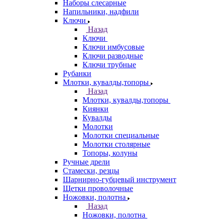
Наборы слесарные
Напильники, надфили
Ключи
Назад
Ключи
Ключи имбусовые
Ключи разводные
Ключи трубные
Рубанки
Млотки, кувалды,топоры
Назад
Млотки, кувалды,топоры
Киянки
Кувалды
Молотки
Молотки специальные
Молотки столярные
Топоры, колуны
Ручные дрели
Стамески, резцы
Шарнирно-губцевый инструмент
Щетки проволочные
Ножовки, полотна
Назад
Ножовки, полотна