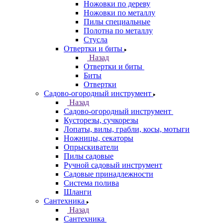
Ножовки по дереву
Ножовки по металлу
Пилы специальные
Полотна по металлу
Стусла
Отвертки и биты
Назад
Отвертки и биты
Биты
Отвертки
Садово-огородный инструмент
Назад
Садово-огородный инструмент
Кусторезы, сучкорезы
Лопаты, вилы, грабли, косы, мотыги
Ножницы, секаторы
Опрыскиватели
Пилы садовые
Ручной садовый инструмент
Садовые принадлежности
Система полива
Шланги
Сантехника
Назад
Сантехника