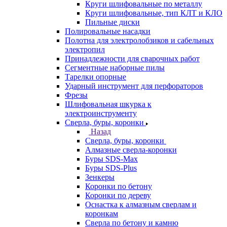
Круги шлифовальные по металлу
Круги шлифовальные, тип КЛТ и КЛО
Пильные диски
Полировальные насадки
Полотна для электролобзиков и сабельных
электропил
Принадлежности для сварочных работ
Сегментные наборные пилы
Тарелки опорные
Ударный инструмент для перфораторов
Фрезы
Шлифовальная шкурка к
электроинструменту
Сверла, буры, коронки
Назад
Сверла, буры, коронки
Алмазные сверла-коронки
Буры SDS-Max
Буры SDS-Plus
Зенкеры
Коронки по бетону
Коронки по дереву
Оснастка к алмазным сверлам и
коронкам
Сверла по бетону и камню