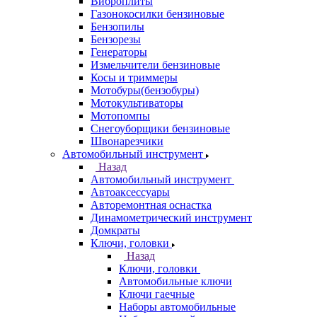
Виброплиты
Газонокосилки бензиновые
Бензопилы
Бензорезы
Генераторы
Измельчители бензиновые
Косы и триммеры
Мотобуры(бензобуры)
Мотокультиваторы
Мотопомпы
Снегоуборщики бензиновые
Швонарезчики
Автомобильный инструмент
Назад
Автомобильный инструмент
Автоаксессуары
Авторемонтная оснастка
Динамометрический инструмент
Домкраты
Ключи, головки
Назад
Ключи, головки
Автомобильные ключи
Ключи гаечные
Наборы автомобильные