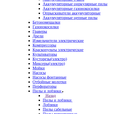
Аккумуляторные циркулярные пилы
Аккумуляторные газонокосилки
Опрыскиватели аккумуляторные
Аккумуляторные цепные пилы
Бетономешалки
Газонокосилки
Граверы
Дрели
Измельчители электрические
Компрессоры
Краскопульты электрические
Культиваторы
Кусторезы(электро)
Миксеры(электро)
Мойки
Насосы
Насосы фонтанные
Отбойные молотки
Перфораторы
Пилы и лобзики
Назад
Пилы и лобзики
Лобзики
Пилы сабельные
Пилы торцовочные