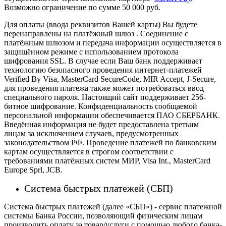
Возможно ограничение по сумме 50 000 руб.
Для оплаты (ввода реквизитов Вашей карты) Вы будете
перенаправлены на платёжный шлюз . Соединение с
платёжным шлюзом и передача информации осуществляется в
защищённом режиме с использованием протокола
шифрования SSL. В случае если Ваш банк поддерживает
технологию безопасного проведения интернет-платежей
Verified By Visa, MasterCard SecureCode, MIR Accept, J-Secure,
для проведения платежа также может потребоваться ввод
специального пароля.
Настоящий сайт поддерживает 256-
битное шифрование. Конфиденциальность сообщаемой
персональной информации обеспечивается ПАО СБЕРБАНК.
Введённая информация не будет предоставлена третьим
лицам за исключением случаев, предусмотренных
законодательством РФ. Проведение платежей по банковским
картам осуществляется в строгом соответствии с
требованиями платёжных систем МИР, Visa Int., MasterCard
Europe Sprl, JCB.
Система быстрых платежей (СБП)
Система быстрых платежей (далее «СБП») - сервис платежной
системы Банка России, позволяющий физическим лицам
производить оплату за товар/услуги с помощью любого банка-