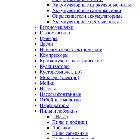
Аккумуляторные циркулярные пилы
Аккумуляторные газонокосилки
Опрыскиватели аккумуляторные
Аккумуляторные цепные пилы
Бетономешалки
Газонокосилки
Граверы
Дрели
Измельчители электрические
Компрессоры
Краскопульты электрические
Культиваторы
Кусторезы(электро)
Миксеры(электро)
Мойки
Насосы
Насосы фонтанные
Отбойные молотки
Перфораторы
Пилы и лобзики
Назад
Пилы и лобзики
Лобзики
Пилы сабельные
Пилы торцовочные