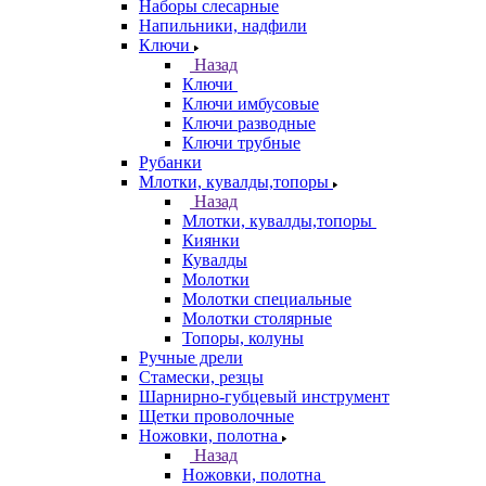
Наборы слесарные
Напильники, надфили
Ключи
Назад
Ключи
Ключи имбусовые
Ключи разводные
Ключи трубные
Рубанки
Млотки, кувалды,топоры
Назад
Млотки, кувалды,топоры
Киянки
Кувалды
Молотки
Молотки специальные
Молотки столярные
Топоры, колуны
Ручные дрели
Стамески, резцы
Шарнирно-губцевый инструмент
Щетки проволочные
Ножовки, полотна
Назад
Ножовки, полотна