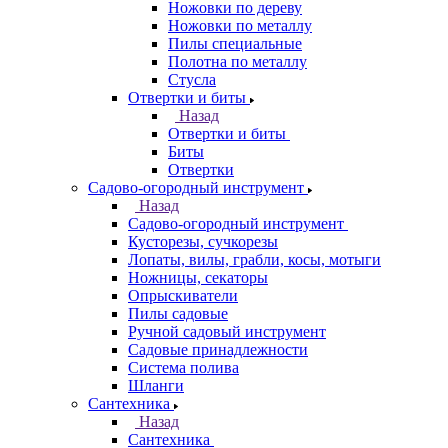
Ножовки по дереву
Ножовки по металлу
Пилы специальные
Полотна по металлу
Стусла
Отвертки и биты
Назад
Отвертки и биты
Биты
Отвертки
Садово-огородный инструмент
Назад
Садово-огородный инструмент
Кусторезы, сучкорезы
Лопаты, вилы, грабли, косы, мотыги
Ножницы, секаторы
Опрыскиватели
Пилы садовые
Ручной садовый инструмент
Садовые принадлежности
Система полива
Шланги
Сантехника
Назад
Сантехника