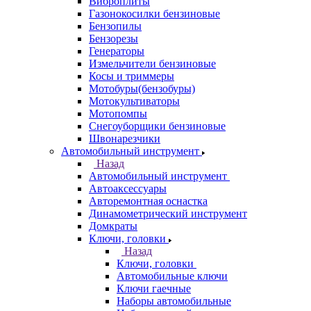
Виброплиты
Газонокосилки бензиновые
Бензопилы
Бензорезы
Генераторы
Измельчители бензиновые
Косы и триммеры
Мотобуры(бензобуры)
Мотокультиваторы
Мотопомпы
Снегоуборщики бензиновые
Швонарезчики
Автомобильный инструмент
Назад
Автомобильный инструмент
Автоаксессуары
Авторемонтная оснастка
Динамометрический инструмент
Домкраты
Ключи, головки
Назад
Ключи, головки
Автомобильные ключи
Ключи гаечные
Наборы автомобильные