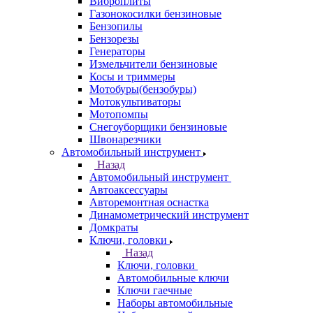
Виброплиты
Газонокосилки бензиновые
Бензопилы
Бензорезы
Генераторы
Измельчители бензиновые
Косы и триммеры
Мотобуры(бензобуры)
Мотокультиваторы
Мотопомпы
Снегоуборщики бензиновые
Швонарезчики
Автомобильный инструмент
Назад
Автомобильный инструмент
Автоаксессуары
Авторемонтная оснастка
Динамометрический инструмент
Домкраты
Ключи, головки
Назад
Ключи, головки
Автомобильные ключи
Ключи гаечные
Наборы автомобильные