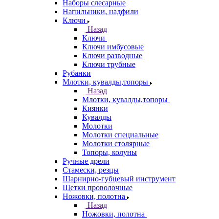
Наборы слесарные
Напильники, надфили
Ключи
Назад
Ключи
Ключи имбусовые
Ключи разводные
Ключи трубные
Рубанки
Млотки, кувалды,топоры
Назад
Млотки, кувалды,топоры
Киянки
Кувалды
Молотки
Молотки специальные
Молотки столярные
Топоры, колуны
Ручные дрели
Стамески, резцы
Шарнирно-губцевый инструмент
Щетки проволочные
Ножовки, полотна
Назад
Ножовки, полотна