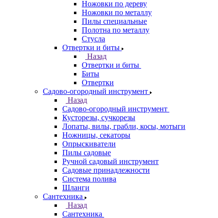
Ножовки по дереву
Ножовки по металлу
Пилы специальные
Полотна по металлу
Стусла
Отвертки и биты
Назад
Отвертки и биты
Биты
Отвертки
Садово-огородный инструмент
Назад
Садово-огородный инструмент
Кусторезы, сучкорезы
Лопаты, вилы, грабли, косы, мотыги
Ножницы, секаторы
Опрыскиватели
Пилы садовые
Ручной садовый инструмент
Садовые принадлежности
Система полива
Шланги
Сантехника
Назад
Сантехника