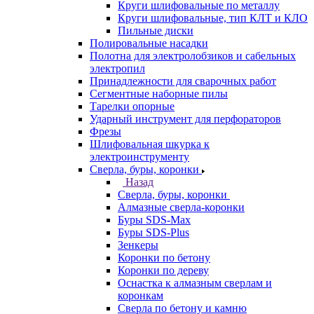
Круги шлифовальные по металлу
Круги шлифовальные, тип КЛТ и КЛО
Пильные диски
Полировальные насадки
Полотна для электролобзиков и сабельных
электропил
Принадлежности для сварочных работ
Сегментные наборные пилы
Тарелки опорные
Ударный инструмент для перфораторов
Фрезы
Шлифовальная шкурка к
электроинструменту
Сверла, буры, коронки
Назад
Сверла, буры, коронки
Алмазные сверла-коронки
Буры SDS-Max
Буры SDS-Plus
Зенкеры
Коронки по бетону
Коронки по дереву
Оснастка к алмазным сверлам и
коронкам
Сверла по бетону и камню