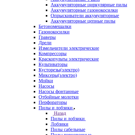
Аккумуляторные циркулярные пилы
Аккумуляторные газонокосилки
Опрыскиватели аккумуляторные
Аккумуляторные цепные пилы
Бетономешалки
Газонокосилки
Граверы
Дрели
Измельчители электрические
Компрессоры
Краскопульты электрические
Культиваторы
Кусторезы(электро)
Миксеры(электро)
Мойки
Насосы
Насосы фонтанные
Отбойные молотки
Перфораторы
Пилы и лобзики
Назад
Пилы и лобзики
Лобзики
Пилы сабельные
Пилы торцовочные