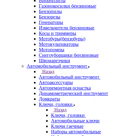
Виброплиты
Газонокосилки бензиновые
Бензопилы
Бензорезы
Генераторы
Измельчители бензиновые
Косы и триммеры
Мотобуры(бензобуры)
Мотокультиваторы
Мотопомпы
Снегоуборщики бензиновые
Швонарезчики
Автомобильный инструмент
Назад
Автомобильный инструмент
Автоаксессуары
Авторемонтная оснастка
Динамометрический инструмент
Домкраты
Ключи, головки
Назад
Ключи, головки
Автомобильные ключи
Ключи гаечные
Наборы автомобильные