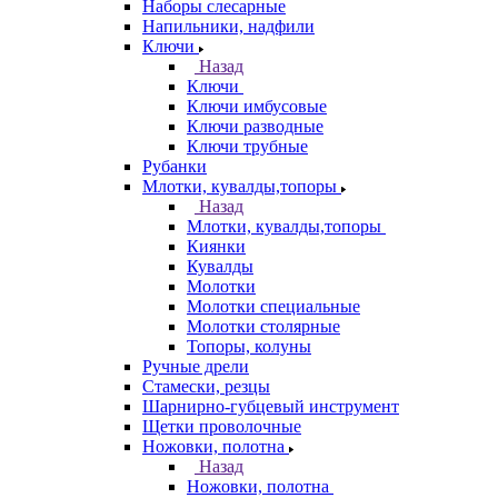
Наборы слесарные
Напильники, надфили
Ключи
Назад
Ключи
Ключи имбусовые
Ключи разводные
Ключи трубные
Рубанки
Млотки, кувалды,топоры
Назад
Млотки, кувалды,топоры
Киянки
Кувалды
Молотки
Молотки специальные
Молотки столярные
Топоры, колуны
Ручные дрели
Стамески, резцы
Шарнирно-губцевый инструмент
Щетки проволочные
Ножовки, полотна
Назад
Ножовки, полотна