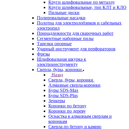
Круги шлифовальные по металлу
Круги шлифовальные, тип КЛТ и КЛО
Пильные диски
Полировальные насадки
Полотна для электролобзиков и сабельных
электропил
Принадлежности для сварочных работ
Сегментные наборные пилы
Тарелки опорные
Ударный инструмент для перфораторов
Фрезы
Шлифовальная шкурка к
электроинструменту
Сверла, буры, коронки
Назад
Сверла, буры, коронки
Алмазные сверла-коронки
Буры SDS-Max
Буры SDS-Plus
Зенкеры
Коронки по бетону
Коронки по дереву
Оснастка к алмазным сверлам и
коронкам
Сверла по бетону и камню