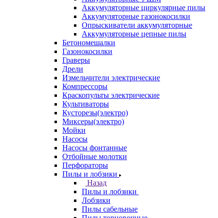
Аккумуляторные циркулярные пилы
Аккумуляторные газонокосилки
Опрыскиватели аккумуляторные
Аккумуляторные цепные пилы
Бетономешалки
Газонокосилки
Граверы
Дрели
Измельчители электрические
Компрессоры
Краскопульты электрические
Культиваторы
Кусторезы(электро)
Миксеры(электро)
Мойки
Насосы
Насосы фонтанные
Отбойные молотки
Перфораторы
Пилы и лобзики
Назад
Пилы и лобзики
Лобзики
Пилы сабельные
Пилы торцовочные