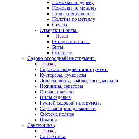
Ножовки по дереву
Ножовки по металлу
Пилы специальные
Полотна по металлу
Стусла
Отвертки и биты
Назад
Отвертки и биты
Биты
Отвертки
Садово-огородный инструмент
Назад
Садово-огородный инструмент
Кусторезы, сучкорезы
Лопаты, вилы, грабли, косы, мотыги
Ножницы, секаторы
Опрыскиватели
Пилы садовые
Ручной садовый инструмент
Садовые принадлежности
Система полива
Шланги
Сантехника
Назад
Сантехника