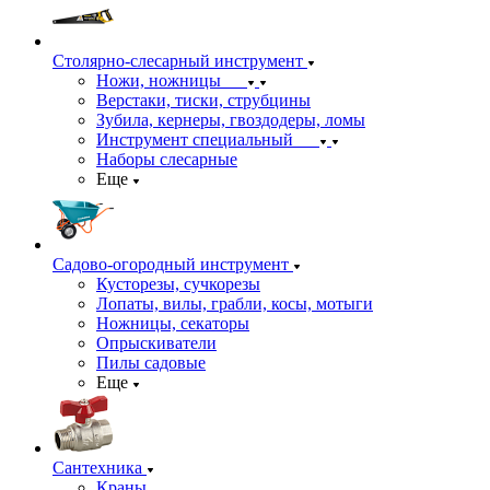
Столярно-слесарный инструмент
Ножи, ножницы
Верстаки, тиски, струбцины
Зубила, кернеры, гвоздодеры, ломы
Инструмент специальный
Наборы слесарные
Еще
Садово-огородный инструмент
Кусторезы, сучкорезы
Лопаты, вилы, грабли, косы, мотыги
Ножницы, секаторы
Опрыскиватели
Пилы садовые
Еще
Сантехника
Краны