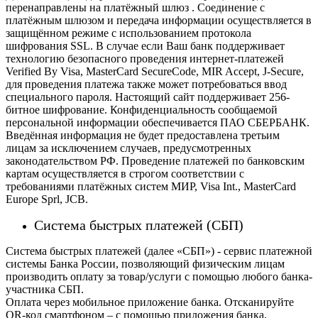
перенаправлены на платёжный шлюз . Соединение с
платёжным шлюзом и передача информации осуществляется в
защищённом режиме с использованием протокола
шифрования SSL. В случае если Ваш банк поддерживает
технологию безопасного проведения интернет-платежей
Verified By Visa, MasterCard SecureCode, MIR Accept, J-Secure,
для проведения платежа также может потребоваться ввод
специального пароля.
Настоящий сайт поддерживает 256-
битное шифрование. Конфиденциальность сообщаемой
персональной информации обеспечивается ПАО СБЕРБАНК.
Введённая информация не будет предоставлена третьим
лицам за исключением случаев, предусмотренных
законодательством РФ. Проведение платежей по банковским
картам осуществляется в строгом соответствии с
требованиями платёжных систем МИР, Visa Int., MasterCard
Europe Sprl, JCB.
Система быстрых платежей (СБП)
Система быстрых платежей (далее «СБП») - сервис платежной
системы Банка России, позволяющий физическим лицам
производить оплату за товар/услуги с помощью любого банка-
участника СБП.
Оплата через мобильное приложение банка. Отсканируйте
QR-код смартфоном – с помощью приложения банка,