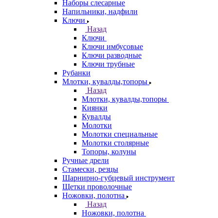
Наборы слесарные
Напильники, надфили
Ключи
Назад
Ключи
Ключи имбусовые
Ключи разводные
Ключи трубные
Рубанки
Млотки, кувалды,топоры
Назад
Млотки, кувалды,топоры
Киянки
Кувалды
Молотки
Молотки специальные
Молотки столярные
Топоры, колуны
Ручные дрели
Стамески, резцы
Шарнирно-губцевый инструмент
Щетки проволочные
Ножовки, полотна
Назад
Ножовки, полотна