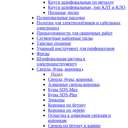
Круги шлифовальные по металлу
Круги шлифовальные, тип КЛТ и КЛО
Пильные диски
Полировальные насадки
Полотна для электролобзиков и сабельных
электропил
Принадлежности для сварочных работ
Сегментные наборные пилы
Тарелки опорные
Ударный инструмент для перфораторов
Фрезы
Шлифовальная шкурка к
электроинструменту
Сверла, буры, коронки
Назад
Сверла, буры, коронки
Алмазные сверла-коронки
Буры SDS-Max
Буры SDS-Plus
Зенкеры
Коронки по бетону
Коронки по дереву
Оснастка к алмазным сверлам и
коронкам
Сверла по бетону и камню