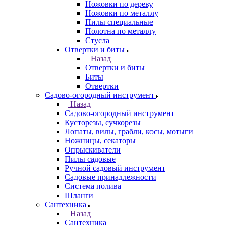
Ножовки по дереву
Ножовки по металлу
Пилы специальные
Полотна по металлу
Стусла
Отвертки и биты
Назад
Отвертки и биты
Биты
Отвертки
Садово-огородный инструмент
Назад
Садово-огородный инструмент
Кусторезы, сучкорезы
Лопаты, вилы, грабли, косы, мотыги
Ножницы, секаторы
Опрыскиватели
Пилы садовые
Ручной садовый инструмент
Садовые принадлежности
Система полива
Шланги
Сантехника
Назад
Сантехника