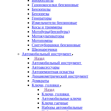
Виброплиты
Газонокосилки бензиновые
Бензопилы
Бензорезы
Генераторы
Измельчители бензиновые
Косы и триммеры
Мотобуры(бензобуры)
Мотокультиваторы
Мотопомпы
Снегоуборщики бензиновые
Швонарезчики
Автомобильный инструмент
Назад
Автомобильный инструмент
Автоаксессуары
Авторемонтная оснастка
Динамометрический инструмент
Домкраты
Ключи, головки
Назад
Ключи, головки
Автомобильные ключи
Ключи гаечные
Наборы автомобильные