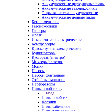
Аккумуляторные циркулярные пилы
Аккумуляторные газонокосилки
Опрыскиватели аккумуляторные
Аккумуляторные цепные пилы
Бетономешалки
Газонокосилки
Граверы
Дрели
Измельчители электрические
Компрессоры
Краскопульты электрические
Культиваторы
Кусторезы(электро)
Миксеры(электро)
Мойки
Насосы
Насосы фонтанные
Отбойные молотки
Перфораторы
Пилы и лобзики
Назад
Пилы и лобзики
Лобзики
Пилы сабельные
Пилы торцовочные