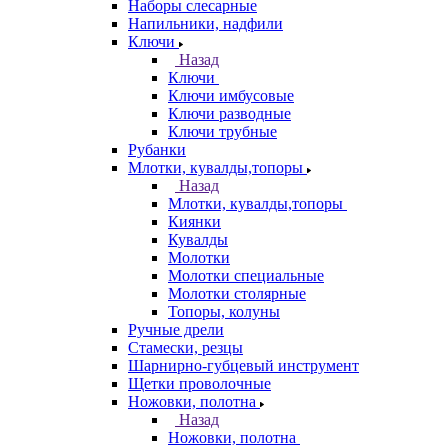
Наборы слесарные
Напильники, надфили
Ключи
Назад
Ключи
Ключи имбусовые
Ключи разводные
Ключи трубные
Рубанки
Млотки, кувалды,топоры
Назад
Млотки, кувалды,топоры
Киянки
Кувалды
Молотки
Молотки специальные
Молотки столярные
Топоры, колуны
Ручные дрели
Стамески, резцы
Шарнирно-губцевый инструмент
Щетки проволочные
Ножовки, полотна
Назад
Ножовки, полотна