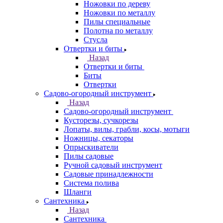
Ножовки по дереву
Ножовки по металлу
Пилы специальные
Полотна по металлу
Стусла
Отвертки и биты
Назад
Отвертки и биты
Биты
Отвертки
Садово-огородный инструмент
Назад
Садово-огородный инструмент
Кусторезы, сучкорезы
Лопаты, вилы, грабли, косы, мотыги
Ножницы, секаторы
Опрыскиватели
Пилы садовые
Ручной садовый инструмент
Садовые принадлежности
Система полива
Шланги
Сантехника
Назад
Сантехника