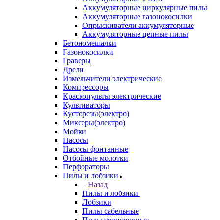
Аккумуляторные циркулярные пилы
Аккумуляторные газонокосилки
Опрыскиватели аккумуляторные
Аккумуляторные цепные пилы
Бетономешалки
Газонокосилки
Граверы
Дрели
Измельчители электрические
Компрессоры
Краскопульты электрические
Культиваторы
Кусторезы(электро)
Миксеры(электро)
Мойки
Насосы
Насосы фонтанные
Отбойные молотки
Перфораторы
Пилы и лобзики
Назад
Пилы и лобзики
Лобзики
Пилы сабельные
Пилы торцовочные