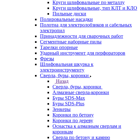
Круги шлифовальные по металлу
Круги шлифовальные, тип КЛТ и КЛО
Пильные диски
Полировальные насадки
Полотна для электролобзиков и сабельных
электропил
Принадлежности для сварочных работ
Сегментные наборные пилы
Тарелки опорные
Ударный инструмент для перфораторов
Фрезы
Шлифовальная шкурка к
электроинструменту
Сверла, буры, коронки
Назад
Сверла, буры, коронки
Алмазные сверла-коронки
Буры SDS-Max
Буры SDS-Plus
Зенкеры
Коронки по бетону
Коронки по дереву
Оснастка к алмазным сверлам и
коронкам
Сверла по бетону и камню