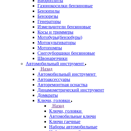
Виброплиты
Газонокосилки бензиновые
Бензопилы
Бензорезы
Генераторы
Измельчители бензиновые
Косы и триммеры
Мотобуры(бензобуры)
Мотокультиваторы
Мотопомпы
Снегоуборщики бензиновые
Швонарезчики
Автомобильный инструмент
Назад
Автомобильный инструмент
Автоаксессуары
Авторемонтная оснастка
Динамометрический инструмент
Домкраты
Ключи, головки
Назад
Ключи, головки
Автомобильные ключи
Ключи гаечные
Наборы автомобильные