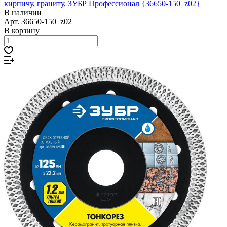
кирпичу, граниту, ЗУБР Профессионал {36650-150_z02}
В наличии
Арт.
36650-150_z02
В корзину