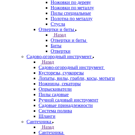
Ножовки по дереву
Ножовки по металлу
Пилы специальные
Полотна по металлу
Стусла
Отвертки и биты
Назад
Отвертки и биты
Биты
Отвертки
Садово-огородный инструмент
Назад
Садово-огородный инструмент
Кусторезы, сучкорезы
Лопаты, вилы, грабли, косы, мотыги
Ножницы, секаторы
Опрыскиватели
Пилы садовые
Ручной садовый инструмент
Садовые принадлежности
Система полива
Шланги
Сантехника
Назад
Сантехника