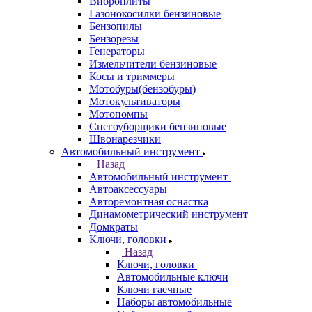
Виброплиты
Газонокосилки бензиновые
Бензопилы
Бензорезы
Генераторы
Измельчители бензиновые
Косы и триммеры
Мотобуры(бензобуры)
Мотокультиваторы
Мотопомпы
Снегоуборщики бензиновые
Швонарезчики
Автомобильный инструмент
Назад
Автомобильный инструмент
Автоаксессуары
Авторемонтная оснастка
Динамометрический инструмент
Домкраты
Ключи, головки
Назад
Ключи, головки
Автомобильные ключи
Ключи гаечные
Наборы автомобильные