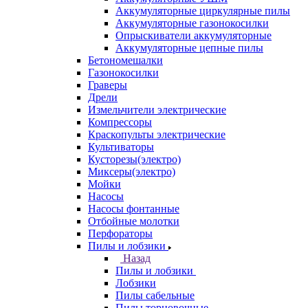
Аккумуляторные циркулярные пилы
Аккумуляторные газонокосилки
Опрыскиватели аккумуляторные
Аккумуляторные цепные пилы
Бетономешалки
Газонокосилки
Граверы
Дрели
Измельчители электрические
Компрессоры
Краскопульты электрические
Культиваторы
Кусторезы(электро)
Миксеры(электро)
Мойки
Насосы
Насосы фонтанные
Отбойные молотки
Перфораторы
Пилы и лобзики
Назад
Пилы и лобзики
Лобзики
Пилы сабельные
Пилы торцовочные