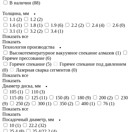
В наличии (
88
)
Толщина, мм
1.1 (
2
)
1.2 (
2
)
1.6 (
1
)
1.8 (
1
)
1.9 (
6
)
2.2 (
2
)
2.4 (
4
)
2.6 (
0
)
3.1 (
1
)
3.2 (
2
)
3.4 (
1
)
Показать все
Показать
Технология производства
Высокотемпературное вакуумное спекание алмазов (
1
)
Горячее прессование (
6
)
Горячее спекание (
5
)
Горячее спекание под давлением
(
0
)
Лазерная сварка сегментов (
0
)
Показать все
Показать
Диаметр диска, мм
105 (
1
)
110 (
3
)
115 (
8
)
125 (
11
)
150 (
8
)
180 (
9
)
200 (
2
)
230
(
9
)
250 (
2
)
300 (
1
)
350 (
2
)
400 (
1
)
76 (
1
)
Показать все
Показать
Посадочный диаметр, мм
10 (
1
)
22.2 (
32
)
25.4 (
8
)
25.4/22,2 (
4
)