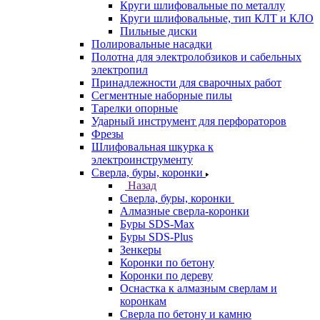
Круги шлифовальные по металлу
Круги шлифовальные, тип КЛТ и КЛО
Пильные диски
Полировальные насадки
Полотна для электролобзиков и сабельных
электропил
Принадлежности для сварочных работ
Сегментные наборные пилы
Тарелки опорные
Ударный инструмент для перфораторов
Фрезы
Шлифовальная шкурка к
электроинструменту
Сверла, буры, коронки
Назад
Сверла, буры, коронки
Алмазные сверла-коронки
Буры SDS-Max
Буры SDS-Plus
Зенкеры
Коронки по бетону
Коронки по дереву
Оснастка к алмазным сверлам и
коронкам
Сверла по бетону и камню