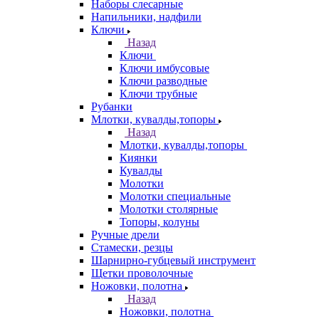
Наборы слесарные
Напильники, надфили
Ключи
Назад
Ключи
Ключи имбусовые
Ключи разводные
Ключи трубные
Рубанки
Млотки, кувалды,топоры
Назад
Млотки, кувалды,топоры
Киянки
Кувалды
Молотки
Молотки специальные
Молотки столярные
Топоры, колуны
Ручные дрели
Стамески, резцы
Шарнирно-губцевый инструмент
Щетки проволочные
Ножовки, полотна
Назад
Ножовки, полотна