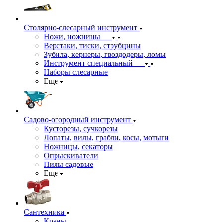
Столярно-слесарный инструмент
Ножи, ножницы
Верстаки, тиски, струбцины
Зубила, кернеры, гвоздодеры, ломы
Инструмент специальный
Наборы слесарные
Еще
Садово-огородный инструмент
Кусторезы, сучкорезы
Лопаты, вилы, грабли, косы, мотыги
Ножницы, секаторы
Опрыскиватели
Пилы садовые
Еще
Сантехника
Краны