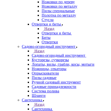
Ножовки по дереву
Ножовки по металлу
Пилы специальные
Полотна по металлу
Стусла
Отвертки и биты
Назад
Отвертки и биты
Биты
Отвертки
Садово-огородный инструмент
Назад
Садово-огородный инструмент
Кусторезы, сучкорезы
Лопаты, вилы, грабли, косы, мотыги
Ножницы, секаторы
Опрыскиватели
Пилы садовые
Ручной садовый инструмент
Садовые принадлежности
Система полива
Шланги
Сантехника
Назад
Сантехника