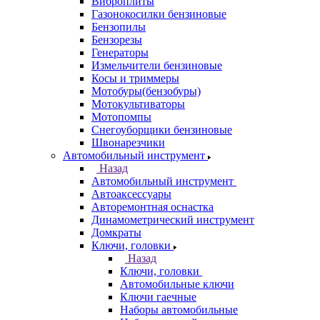
Виброплиты
Газонокосилки бензиновые
Бензопилы
Бензорезы
Генераторы
Измельчители бензиновые
Косы и триммеры
Мотобуры(бензобуры)
Мотокультиваторы
Мотопомпы
Снегоуборщики бензиновые
Швонарезчики
Автомобильный инструмент
Назад
Автомобильный инструмент
Автоаксессуары
Авторемонтная оснастка
Динамометрический инструмент
Домкраты
Ключи, головки
Назад
Ключи, головки
Автомобильные ключи
Ключи гаечные
Наборы автомобильные