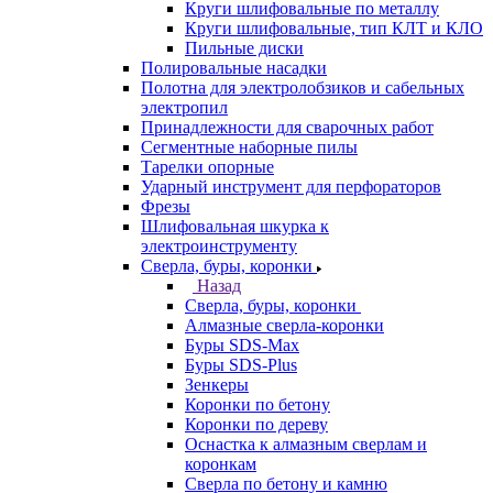
Круги шлифовальные по металлу
Круги шлифовальные, тип КЛТ и КЛО
Пильные диски
Полировальные насадки
Полотна для электролобзиков и сабельных
электропил
Принадлежности для сварочных работ
Сегментные наборные пилы
Тарелки опорные
Ударный инструмент для перфораторов
Фрезы
Шлифовальная шкурка к
электроинструменту
Сверла, буры, коронки
Назад
Сверла, буры, коронки
Алмазные сверла-коронки
Буры SDS-Max
Буры SDS-Plus
Зенкеры
Коронки по бетону
Коронки по дереву
Оснастка к алмазным сверлам и
коронкам
Сверла по бетону и камню