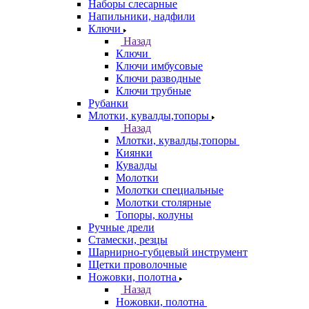
Наборы слесарные
Напильники, надфили
Ключи
Назад
Ключи
Ключи имбусовые
Ключи разводные
Ключи трубные
Рубанки
Млотки, кувалды,топоры
Назад
Млотки, кувалды,топоры
Киянки
Кувалды
Молотки
Молотки специальные
Молотки столярные
Топоры, колуны
Ручные дрели
Стамески, резцы
Шарнирно-губцевый инструмент
Щетки проволочные
Ножовки, полотна
Назад
Ножовки, полотна