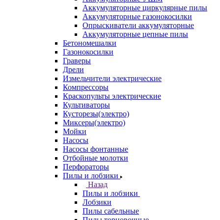
Аккумуляторные циркулярные пилы
Аккумуляторные газонокосилки
Опрыскиватели аккумуляторные
Аккумуляторные цепные пилы
Бетономешалки
Газонокосилки
Граверы
Дрели
Измельчители электрические
Компрессоры
Краскопульты электрические
Культиваторы
Кусторезы(электро)
Миксеры(электро)
Мойки
Насосы
Насосы фонтанные
Отбойные молотки
Перфораторы
Пилы и лобзики
Назад
Пилы и лобзики
Лобзики
Пилы сабельные
Пилы торцовочные