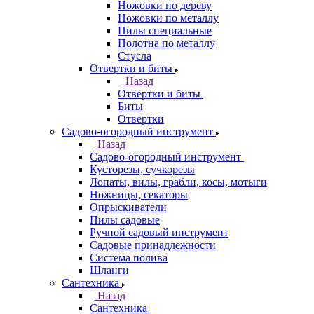
Ножовки по дереву
Ножовки по металлу
Пилы специальные
Полотна по металлу
Стусла
Отвертки и биты
Назад
Отвертки и биты
Биты
Отвертки
Садово-огородный инструмент
Назад
Садово-огородный инструмент
Кусторезы, сучкорезы
Лопаты, вилы, грабли, косы, мотыги
Ножницы, секаторы
Опрыскиватели
Пилы садовые
Ручной садовый инструмент
Садовые принадлежности
Система полива
Шланги
Сантехника
Назад
Сантехника