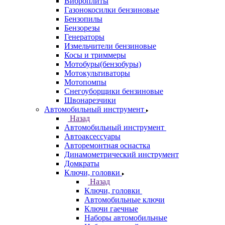
Виброплиты
Газонокосилки бензиновые
Бензопилы
Бензорезы
Генераторы
Измельчители бензиновые
Косы и триммеры
Мотобуры(бензобуры)
Мотокультиваторы
Мотопомпы
Снегоуборщики бензиновые
Швонарезчики
Автомобильный инструмент
Назад
Автомобильный инструмент
Автоаксессуары
Авторемонтная оснастка
Динамометрический инструмент
Домкраты
Ключи, головки
Назад
Ключи, головки
Автомобильные ключи
Ключи гаечные
Наборы автомобильные