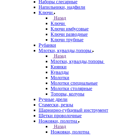
Наборы слесарные
Напильники, надфили
Ключи
Назад
Ключи
Ключи имбусовые
Ключи разводные
Ключи трубные
Рубанки
Млотки, кувалды,топоры
Назад
Млотки, кувалды,топоры
Киянки
Кувалды
Молотки
Молотки специальные
Молотки столярные
Топоры, колуны
Ручные дрели
Стамески, резцы
Шарнирно-губцевый инструмент
Щетки проволочные
Ножовки, полотна
Назад
Ножовки, полотна