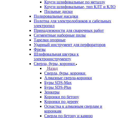
Круги шлифовальные по металлу
Круги шлифовальные, тип КЛТ и КЛО
Пильные диски
Полировальные насадки
Полотна для электролобзиков и сабельных
электропил
Принадлежности для сварочных работ
Сегментные наборные пилы
Тарелки опорные
Ударный инструмент для перфораторов
Фрезы
Шлифовальная шкурка к
электроинструменту
Сверла, буры, коронки
Назад
Сверла, буры, коронки
Алмазные сверла-коронки
Буры SDS-Max
Буры SDS-Plus
Зенкеры
Коронки по бетону
Коронки по дереву
Оснастка к алмазным сверлам и
коронкам
Сверла по бетону и камню