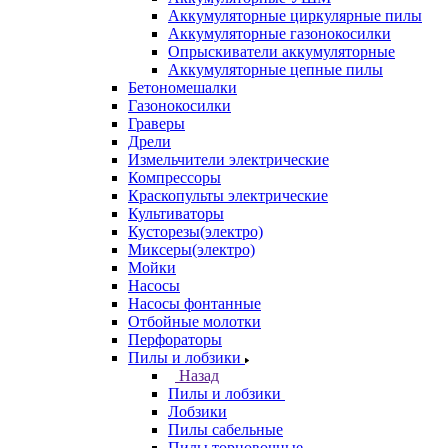
Аккумуляторные циркулярные пилы
Аккумуляторные газонокосилки
Опрыскиватели аккумуляторные
Аккумуляторные цепные пилы
Бетономешалки
Газонокосилки
Граверы
Дрели
Измельчители электрические
Компрессоры
Краскопульты электрические
Культиваторы
Кусторезы(электро)
Миксеры(электро)
Мойки
Насосы
Насосы фонтанные
Отбойные молотки
Перфораторы
Пилы и лобзики
Назад
Пилы и лобзики
Лобзики
Пилы сабельные
Пилы торцовочные