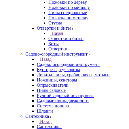
Ножовки по дереву
Ножовки по металлу
Пилы специальные
Полотна по металлу
Стусла
Отвертки и биты
Назад
Отвертки и биты
Биты
Отвертки
Садово-огородный инструмент
Назад
Садово-огородный инструмент
Кусторезы, сучкорезы
Лопаты, вилы, грабли, косы, мотыги
Ножницы, секаторы
Опрыскиватели
Пилы садовые
Ручной садовый инструмент
Садовые принадлежности
Система полива
Шланги
Сантехника
Назад
Сантехника