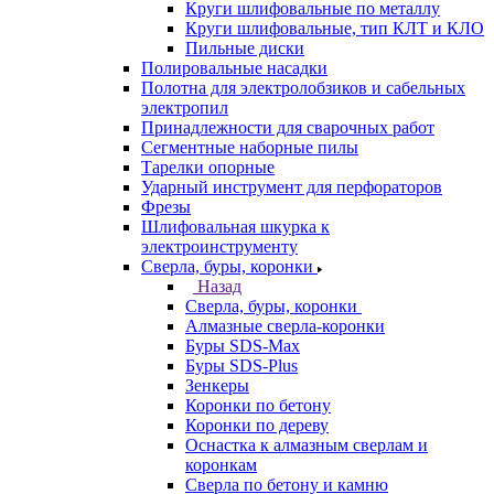
Круги шлифовальные по металлу
Круги шлифовальные, тип КЛТ и КЛО
Пильные диски
Полировальные насадки
Полотна для электролобзиков и сабельных
электропил
Принадлежности для сварочных работ
Сегментные наборные пилы
Тарелки опорные
Ударный инструмент для перфораторов
Фрезы
Шлифовальная шкурка к
электроинструменту
Сверла, буры, коронки
Назад
Сверла, буры, коронки
Алмазные сверла-коронки
Буры SDS-Max
Буры SDS-Plus
Зенкеры
Коронки по бетону
Коронки по дереву
Оснастка к алмазным сверлам и
коронкам
Сверла по бетону и камню