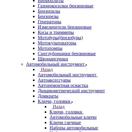
Виброплиты
Газонокосилки бензиновые
Бензопилы
Бензорезы
Генераторы
Измельчители бензиновые
Косы и триммеры
Мотобуры(бензобуры)
Мотокультиваторы
Мотопомпы
Снегоуборщики бензиновые
Швонарезчики
Автомобильный инструмент
Назад
Автомобильный инструмент
Автоаксессуары
Авторемонтная оснастка
Динамометрический инструмент
Домкраты
Ключи, головки
Назад
Ключи, головки
Автомобильные ключи
Ключи гаечные
Наборы автомобильные