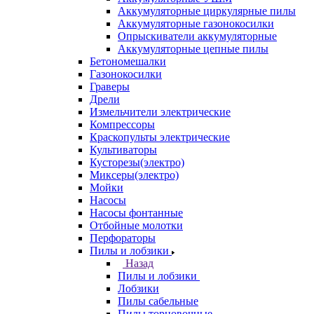
Аккумуляторные циркулярные пилы
Аккумуляторные газонокосилки
Опрыскиватели аккумуляторные
Аккумуляторные цепные пилы
Бетономешалки
Газонокосилки
Граверы
Дрели
Измельчители электрические
Компрессоры
Краскопульты электрические
Культиваторы
Кусторезы(электро)
Миксеры(электро)
Мойки
Насосы
Насосы фонтанные
Отбойные молотки
Перфораторы
Пилы и лобзики
Назад
Пилы и лобзики
Лобзики
Пилы сабельные
Пилы торцовочные