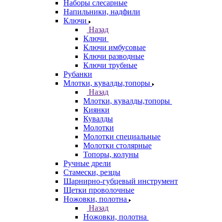
Наборы слесарные
Напильники, надфили
Ключи
Назад
Ключи
Ключи имбусовые
Ключи разводные
Ключи трубные
Рубанки
Млотки, кувалды,топоры
Назад
Млотки, кувалды,топоры
Киянки
Кувалды
Молотки
Молотки специальные
Молотки столярные
Топоры, колуны
Ручные дрели
Стамески, резцы
Шарнирно-губцевый инструмент
Щетки проволочные
Ножовки, полотна
Назад
Ножовки, полотна