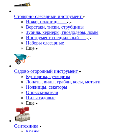
Столярно-слесарный инструмент
Ножи, ножницы
Верстаки, тиски, струбцины
Зубила, кернеры, гвоздодеры, ломы
Инструмент специальный
Наборы слесарные
Еще
Садово-огородный инструмент
Кусторезы, сучкорезы
Лопаты, вилы, грабли, косы, мотыги
Ножницы, секаторы
Опрыскиватели
Пилы садовые
Еще
Сантехника
Краны