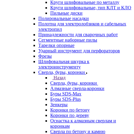
Круги шлифовальные по металлу
Круги шлифовальные, тип КЛТ и КЛО
Пильные диски
Полировальные насадки
Полотна для электролобзиков и сабельных
электропил
Принадлежности для сварочных работ
Сегментные наборные пилы
Тарелки опорные
Ударный инструмент для перфораторов
Фрезы
Шлифовальная шкурка к
электроинструменту
Сверла, буры, коронки
Назад
Сверла, буры, коронки
Алмазные сверла-коронки
Буры SDS-Max
Буры SDS-Plus
Зенкеры
Коронки по бетону
Коронки по дереву
Оснастка к алмазным сверлам и
коронкам
Сверла по бетону и камню