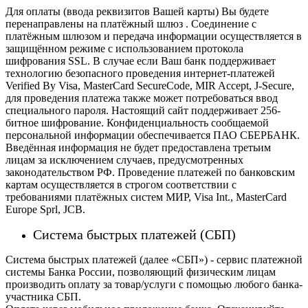
Для оплаты (ввода реквизитов Вашей карты) Вы будете
перенаправлены на платёжный шлюз . Соединение с
платёжным шлюзом и передача информации осуществляется в
защищённом режиме с использованием протокола
шифрования SSL. В случае если Ваш банк поддерживает
технологию безопасного проведения интернет-платежей
Verified By Visa, MasterCard SecureCode, MIR Accept, J-Secure,
для проведения платежа также может потребоваться ввод
специального пароля.
Настоящий сайт поддерживает 256-
битное шифрование. Конфиденциальность сообщаемой
персональной информации обеспечивается ПАО СБЕРБАНК.
Введённая информация не будет предоставлена третьим
лицам за исключением случаев, предусмотренных
законодательством РФ. Проведение платежей по банковским
картам осуществляется в строгом соответствии с
требованиями платёжных систем МИР, Visa Int., MasterCard
Europe Sprl, JCB.
Система быстрых платежей (СБП)
Система быстрых платежей (далее «СБП») - сервис платежной
системы Банка России, позволяющий физическим лицам
производить оплату за товар/услуги с помощью любого банка-
участника СБП.