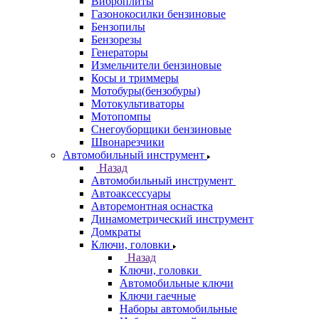
Виброплиты
Газонокосилки бензиновые
Бензопилы
Бензорезы
Генераторы
Измельчители бензиновые
Косы и триммеры
Мотобуры(бензобуры)
Мотокультиваторы
Мотопомпы
Снегоуборщики бензиновые
Швонарезчики
Автомобильный инструмент
Назад
Автомобильный инструмент
Автоаксессуары
Авторемонтная оснастка
Динамометрический инструмент
Домкраты
Ключи, головки
Назад
Ключи, головки
Автомобильные ключи
Ключи гаечные
Наборы автомобильные