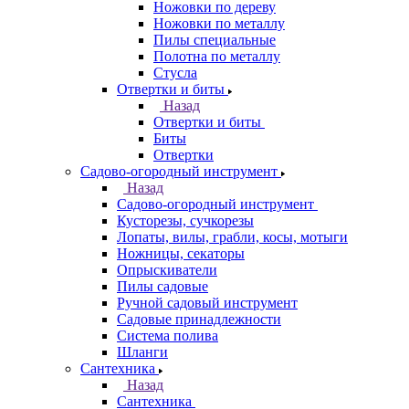
Ножовки по дереву
Ножовки по металлу
Пилы специальные
Полотна по металлу
Стусла
Отвертки и биты
Назад
Отвертки и биты
Биты
Отвертки
Садово-огородный инструмент
Назад
Садово-огородный инструмент
Кусторезы, сучкорезы
Лопаты, вилы, грабли, косы, мотыги
Ножницы, секаторы
Опрыскиватели
Пилы садовые
Ручной садовый инструмент
Садовые принадлежности
Система полива
Шланги
Сантехника
Назад
Сантехника