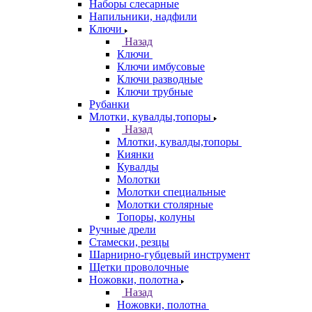
Наборы слесарные
Напильники, надфили
Ключи
Назад
Ключи
Ключи имбусовые
Ключи разводные
Ключи трубные
Рубанки
Млотки, кувалды,топоры
Назад
Млотки, кувалды,топоры
Киянки
Кувалды
Молотки
Молотки специальные
Молотки столярные
Топоры, колуны
Ручные дрели
Стамески, резцы
Шарнирно-губцевый инструмент
Щетки проволочные
Ножовки, полотна
Назад
Ножовки, полотна