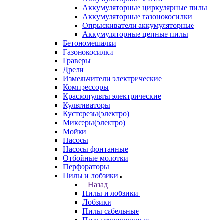
Аккумуляторные циркулярные пилы
Аккумуляторные газонокосилки
Опрыскиватели аккумуляторные
Аккумуляторные цепные пилы
Бетономешалки
Газонокосилки
Граверы
Дрели
Измельчители электрические
Компрессоры
Краскопульты электрические
Культиваторы
Кусторезы(электро)
Миксеры(электро)
Мойки
Насосы
Насосы фонтанные
Отбойные молотки
Перфораторы
Пилы и лобзики
Назад
Пилы и лобзики
Лобзики
Пилы сабельные
Пилы торцовочные