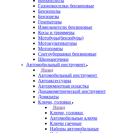
Виброплиты
Газонокосилки бензиновые
Бензопилы
Бензорезы
Генераторы
Измельчители бензиновые
Косы и триммеры
Мотобуры(бензобуры)
Мотокультиваторы
Мотопомпы
Снегоуборщики бензиновые
Швонарезчики
Автомобильный инструмент
Назад
Автомобильный инструмент
Автоаксессуары
Авторемонтная оснастка
Динамометрический инструмент
Домкраты
Ключи, головки
Назад
Ключи, головки
Автомобильные ключи
Ключи гаечные
Наборы автомобильные