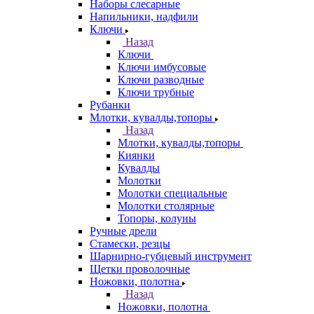
Наборы слесарные
Напильники, надфили
Ключи
Назад
Ключи
Ключи имбусовые
Ключи разводные
Ключи трубные
Рубанки
Млотки, кувалды,топоры
Назад
Млотки, кувалды,топоры
Киянки
Кувалды
Молотки
Молотки специальные
Молотки столярные
Топоры, колуны
Ручные дрели
Стамески, резцы
Шарнирно-губцевый инструмент
Щетки проволочные
Ножовки, полотна
Назад
Ножовки, полотна