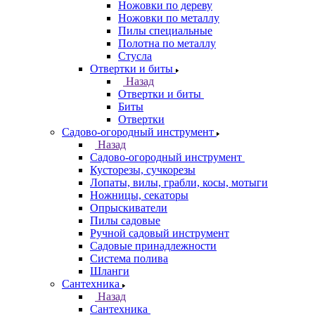
Ножовки по дереву
Ножовки по металлу
Пилы специальные
Полотна по металлу
Стусла
Отвертки и биты
Назад
Отвертки и биты
Биты
Отвертки
Садово-огородный инструмент
Назад
Садово-огородный инструмент
Кусторезы, сучкорезы
Лопаты, вилы, грабли, косы, мотыги
Ножницы, секаторы
Опрыскиватели
Пилы садовые
Ручной садовый инструмент
Садовые принадлежности
Система полива
Шланги
Сантехника
Назад
Сантехника