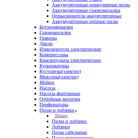
Аккумуляторные циркулярные пилы
Аккумуляторные газонокосилки
Опрыскиватели аккумуляторные
Аккумуляторные цепные пилы
Бетономешалки
Газонокосилки
Граверы
Дрели
Измельчители электрические
Компрессоры
Краскопульты электрические
Культиваторы
Кусторезы(электро)
Миксеры(электро)
Мойки
Насосы
Насосы фонтанные
Отбойные молотки
Перфораторы
Пилы и лобзики
Назад
Пилы и лобзики
Лобзики
Пилы сабельные
Пилы торцовочные