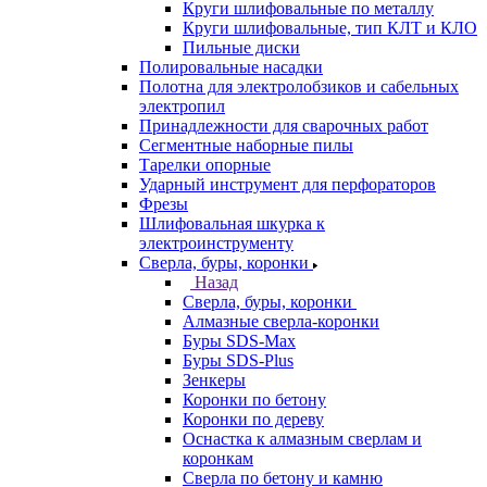
Круги шлифовальные по металлу
Круги шлифовальные, тип КЛТ и КЛО
Пильные диски
Полировальные насадки
Полотна для электролобзиков и сабельных
электропил
Принадлежности для сварочных работ
Сегментные наборные пилы
Тарелки опорные
Ударный инструмент для перфораторов
Фрезы
Шлифовальная шкурка к
электроинструменту
Сверла, буры, коронки
Назад
Сверла, буры, коронки
Алмазные сверла-коронки
Буры SDS-Max
Буры SDS-Plus
Зенкеры
Коронки по бетону
Коронки по дереву
Оснастка к алмазным сверлам и
коронкам
Сверла по бетону и камню