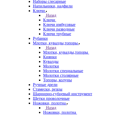
Наборы слесарные
Напильники, надфили
Ключи
Назад
Ключи
Ключи имбусовые
Ключи разводные
Ключи трубные
Рубанки
Млотки, кувалды,топоры
Назад
Млотки, кувалды,топоры
Киянки
Кувалды
Молотки
Молотки специальные
Молотки столярные
Топоры, колуны
Ручные дрели
Стамески, резцы
Шарнирно-губцевый инструмент
Щетки проволочные
Ножовки, полотна
Назад
Ножовки, полотна