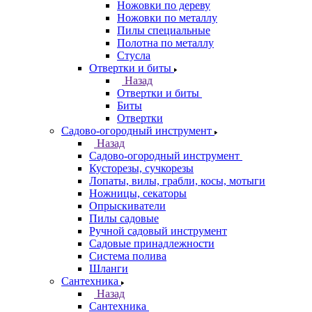
Ножовки по дереву
Ножовки по металлу
Пилы специальные
Полотна по металлу
Стусла
Отвертки и биты
Назад
Отвертки и биты
Биты
Отвертки
Садово-огородный инструмент
Назад
Садово-огородный инструмент
Кусторезы, сучкорезы
Лопаты, вилы, грабли, косы, мотыги
Ножницы, секаторы
Опрыскиватели
Пилы садовые
Ручной садовый инструмент
Садовые принадлежности
Система полива
Шланги
Сантехника
Назад
Сантехника