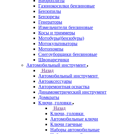
Виброплиты
Газонокосилки бензиновые
Бензопилы
Бензорезы
Генераторы
Измельчители бензиновые
Косы и триммеры
Мотобуры(бензобуры)
Мотокультиваторы
Мотопомпы
Снегоуборщики бензиновые
Швонарезчики
Автомобильный инструмент
Назад
Автомобильный инструмент
Автоаксессуары
Авторемонтная оснастка
Динамометрический инструмент
Домкраты
Ключи, головки
Назад
Ключи, головки
Автомобильные ключи
Ключи гаечные
Наборы автомобильные