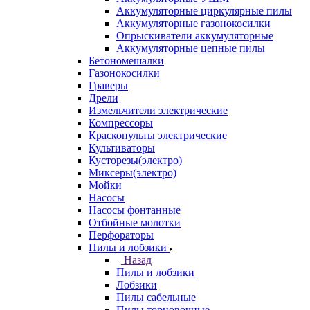
Аккумуляторные циркулярные пилы
Аккумуляторные газонокосилки
Опрыскиватели аккумуляторные
Аккумуляторные цепные пилы
Бетономешалки
Газонокосилки
Граверы
Дрели
Измельчители электрические
Компрессоры
Краскопульты электрические
Культиваторы
Кусторезы(электро)
Миксеры(электро)
Мойки
Насосы
Насосы фонтанные
Отбойные молотки
Перфораторы
Пилы и лобзики
Назад
Пилы и лобзики
Лобзики
Пилы сабельные
Пилы торцовочные