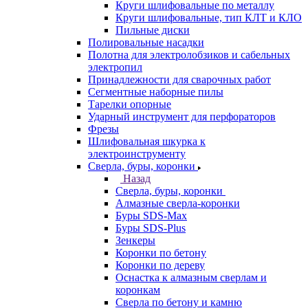
Круги шлифовальные по металлу
Круги шлифовальные, тип КЛТ и КЛО
Пильные диски
Полировальные насадки
Полотна для электролобзиков и сабельных
электропил
Принадлежности для сварочных работ
Сегментные наборные пилы
Тарелки опорные
Ударный инструмент для перфораторов
Фрезы
Шлифовальная шкурка к
электроинструменту
Сверла, буры, коронки
Назад
Сверла, буры, коронки
Алмазные сверла-коронки
Буры SDS-Max
Буры SDS-Plus
Зенкеры
Коронки по бетону
Коронки по дереву
Оснастка к алмазным сверлам и
коронкам
Сверла по бетону и камню