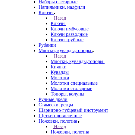
Наборы слесарные
Напильники, надфили
Ключи
Назад
Ключи
Ключи имбусовые
Ключи разводные
Ключи трубные
Рубанки
Млотки, кувалды,топоры
Назад
Млотки, кувалды,топоры
Киянки
Кувалды
Молотки
Молотки специальные
Молотки столярные
Топоры, колуны
Ручные дрели
Стамески, резцы
Шарнирно-губцевый инструмент
Щетки проволочные
Ножовки, полотна
Назад
Ножовки, полотна