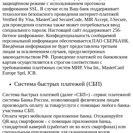
защищённом режиме с использованием протокола
шифрования SSL. В случае если Ваш банк поддерживает
технологию безопасного проведения интернет-платежей
Verified By Visa, MasterCard SecureCode, MIR Accept, J-Secure,
для проведения платежа также может потребоваться ввод
специального пароля.
Настоящий сайт поддерживает 256-
битное шифрование. Конфиденциальность сообщаемой
персональной информации обеспечивается ПАО СБЕРБАНК.
Введённая информация не будет предоставлена третьим
лицам за исключением случаев, предусмотренных
законодательством РФ. Проведение платежей по банковским
картам осуществляется в строгом соответствии с
требованиями платёжных систем МИР, Visa Int., MasterCard
Europe Sprl, JCB.
Система быстрых платежей (СБП)
Система быстрых платежей (далее «СБП») - сервис платежной
системы Банка России, позволяющий физическим лицам
производить оплату за товар/услуги с помощью любого банка-
участника СБП.
Оплата через мобильное приложение банка. Отсканируйте
QR-код смартфоном – с помощью приложения банка,
стандартной камерой (сработает не во всех смартфонах) или
специальным приложением для сканирования кодов.