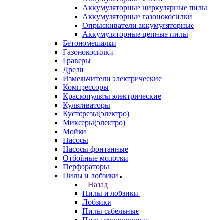
Аккумуляторные циркулярные пилы
Аккумуляторные газонокосилки
Опрыскиватели аккумуляторные
Аккумуляторные цепные пилы
Бетономешалки
Газонокосилки
Граверы
Дрели
Измельчители электрические
Компрессоры
Краскопульты электрические
Культиваторы
Кусторезы(электро)
Миксеры(электро)
Мойки
Насосы
Насосы фонтанные
Отбойные молотки
Перфораторы
Пилы и лобзики
Назад
Пилы и лобзики
Лобзики
Пилы сабельные
Пилы торцовочные