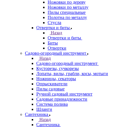
Ножовки по дереву
Ножовки по металлу
Пилы специальные
Полотна по металлу
Стусла
Отвертки и биты
Назад
Отвертки и биты
Биты
Отвертки
Садово-огородный инструмент
Назад
Садово-огородный инструмент
Кусторезы, сучкорезы
Лопаты, вилы, грабли, косы, мотыги
Ножницы, секаторы
Опрыскиватели
Пилы садовые
Ручной садовый инструмент
Садовые принадлежности
Система полива
Шланги
Сантехника
Назад
Сантехника