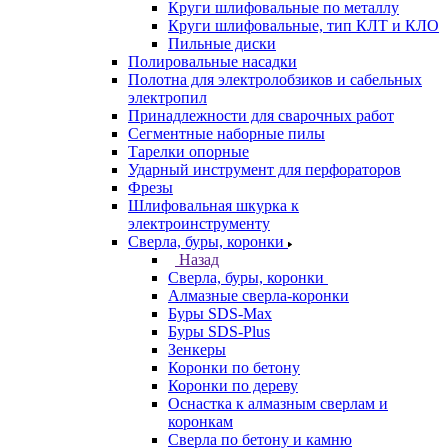
Круги шлифовальные по металлу
Круги шлифовальные, тип КЛТ и КЛО
Пильные диски
Полировальные насадки
Полотна для электролобзиков и сабельных
электропил
Принадлежности для сварочных работ
Сегментные наборные пилы
Тарелки опорные
Ударный инструмент для перфораторов
Фрезы
Шлифовальная шкурка к
электроинструменту
Сверла, буры, коронки
Назад
Сверла, буры, коронки
Алмазные сверла-коронки
Буры SDS-Max
Буры SDS-Plus
Зенкеры
Коронки по бетону
Коронки по дереву
Оснастка к алмазным сверлам и
коронкам
Сверла по бетону и камню