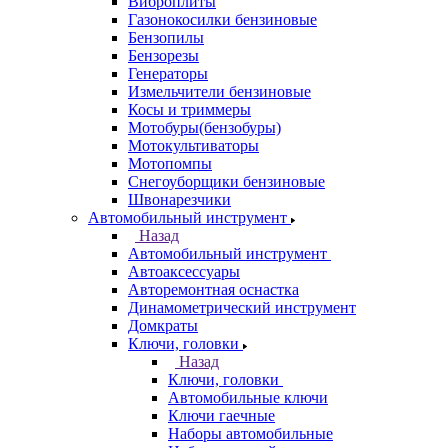
Виброплиты
Газонокосилки бензиновые
Бензопилы
Бензорезы
Генераторы
Измельчители бензиновые
Косы и триммеры
Мотобуры(бензобуры)
Мотокультиваторы
Мотопомпы
Снегоуборщики бензиновые
Швонарезчики
Автомобильный инструмент
Назад
Автомобильный инструмент
Автоаксессуары
Авторемонтная оснастка
Динамометрический инструмент
Домкраты
Ключи, головки
Назад
Ключи, головки
Автомобильные ключи
Ключи гаечные
Наборы автомобильные