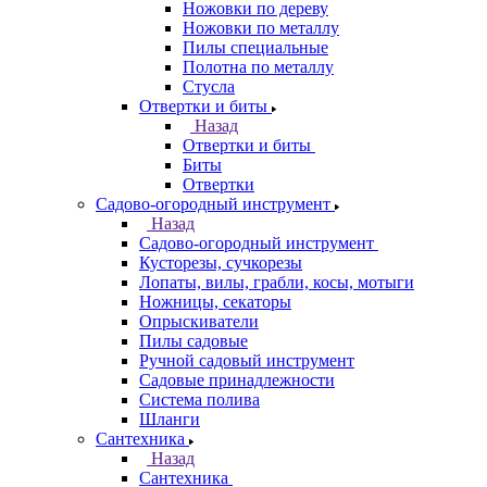
Ножовки по дереву
Ножовки по металлу
Пилы специальные
Полотна по металлу
Стусла
Отвертки и биты
Назад
Отвертки и биты
Биты
Отвертки
Садово-огородный инструмент
Назад
Садово-огородный инструмент
Кусторезы, сучкорезы
Лопаты, вилы, грабли, косы, мотыги
Ножницы, секаторы
Опрыскиватели
Пилы садовые
Ручной садовый инструмент
Садовые принадлежности
Система полива
Шланги
Сантехника
Назад
Сантехника