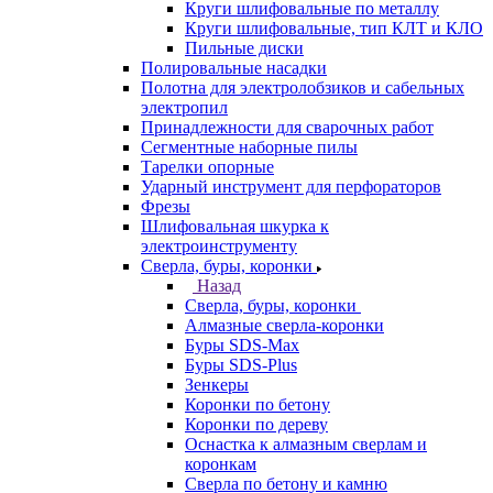
Круги шлифовальные по металлу
Круги шлифовальные, тип КЛТ и КЛО
Пильные диски
Полировальные насадки
Полотна для электролобзиков и сабельных
электропил
Принадлежности для сварочных работ
Сегментные наборные пилы
Тарелки опорные
Ударный инструмент для перфораторов
Фрезы
Шлифовальная шкурка к
электроинструменту
Сверла, буры, коронки
Назад
Сверла, буры, коронки
Алмазные сверла-коронки
Буры SDS-Max
Буры SDS-Plus
Зенкеры
Коронки по бетону
Коронки по дереву
Оснастка к алмазным сверлам и
коронкам
Сверла по бетону и камню