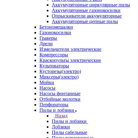
Аккумуляторные циркулярные пилы
Аккумуляторные газонокосилки
Опрыскиватели аккумуляторные
Аккумуляторные цепные пилы
Бетономешалки
Газонокосилки
Граверы
Дрели
Измельчители электрические
Компрессоры
Краскопульты электрические
Культиваторы
Кусторезы(электро)
Миксеры(электро)
Мойки
Насосы
Насосы фонтанные
Отбойные молотки
Перфораторы
Пилы и лобзики
Назад
Пилы и лобзики
Лобзики
Пилы сабельные
Пилы торцовочные