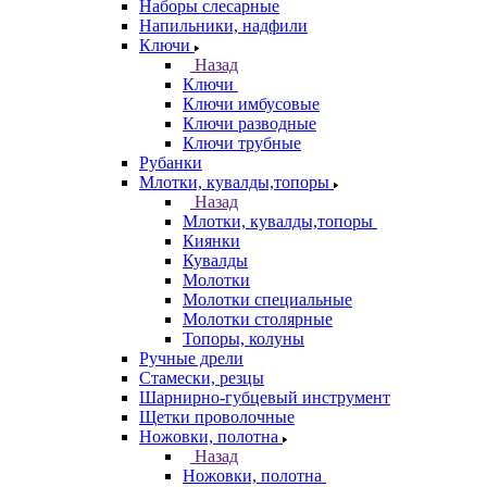
Наборы слесарные
Напильники, надфили
Ключи
Назад
Ключи
Ключи имбусовые
Ключи разводные
Ключи трубные
Рубанки
Млотки, кувалды,топоры
Назад
Млотки, кувалды,топоры
Киянки
Кувалды
Молотки
Молотки специальные
Молотки столярные
Топоры, колуны
Ручные дрели
Стамески, резцы
Шарнирно-губцевый инструмент
Щетки проволочные
Ножовки, полотна
Назад
Ножовки, полотна