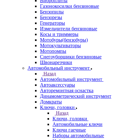
Виброплиты
Газонокосилки бензиновые
Бензопилы
Бензорезы
Генераторы
Измельчители бензиновые
Косы и триммеры
Мотобуры(бензобуры)
Мотокультиваторы
Мотопомпы
Снегоуборщики бензиновые
Швонарезчики
Автомобильный инструмент
Назад
Автомобильный инструмент
Автоаксессуары
Авторемонтная оснастка
Динамометрический инструмент
Домкраты
Ключи, головки
Назад
Ключи, головки
Автомобильные ключи
Ключи гаечные
Наборы автомобильные