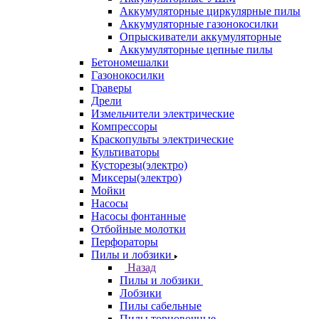
Аккумуляторные циркулярные пилы
Аккумуляторные газонокосилки
Опрыскиватели аккумуляторные
Аккумуляторные цепные пилы
Бетономешалки
Газонокосилки
Граверы
Дрели
Измельчители электрические
Компрессоры
Краскопульты электрические
Культиваторы
Кусторезы(электро)
Миксеры(электро)
Мойки
Насосы
Насосы фонтанные
Отбойные молотки
Перфораторы
Пилы и лобзики
Назад
Пилы и лобзики
Лобзики
Пилы сабельные
Пилы торцовочные