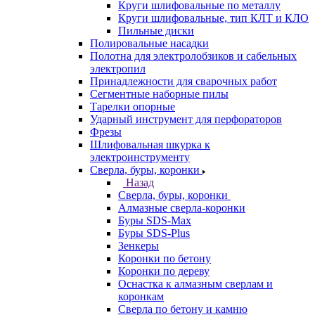
Круги шлифовальные по металлу
Круги шлифовальные, тип КЛТ и КЛО
Пильные диски
Полировальные насадки
Полотна для электролобзиков и сабельных
электропил
Принадлежности для сварочных работ
Сегментные наборные пилы
Тарелки опорные
Ударный инструмент для перфораторов
Фрезы
Шлифовальная шкурка к
электроинструменту
Сверла, буры, коронки
Назад
Сверла, буры, коронки
Алмазные сверла-коронки
Буры SDS-Max
Буры SDS-Plus
Зенкеры
Коронки по бетону
Коронки по дереву
Оснастка к алмазным сверлам и
коронкам
Сверла по бетону и камню