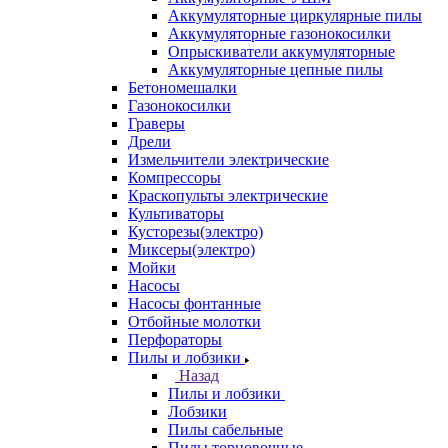
Аккумуляторные циркулярные пилы
Аккумуляторные газонокосилки
Опрыскиватели аккумуляторные
Аккумуляторные цепные пилы
Бетономешалки
Газонокосилки
Граверы
Дрели
Измельчители электрические
Компрессоры
Краскопульты электрические
Культиваторы
Кусторезы(электро)
Миксеры(электро)
Мойки
Насосы
Насосы фонтанные
Отбойные молотки
Перфораторы
Пилы и лобзики
Назад
Пилы и лобзики
Лобзики
Пилы сабельные
Пилы торцовочные