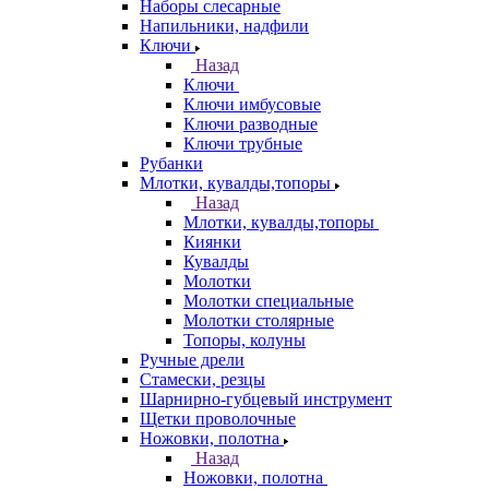
Наборы слесарные
Напильники, надфили
Ключи
Назад
Ключи
Ключи имбусовые
Ключи разводные
Ключи трубные
Рубанки
Млотки, кувалды,топоры
Назад
Млотки, кувалды,топоры
Киянки
Кувалды
Молотки
Молотки специальные
Молотки столярные
Топоры, колуны
Ручные дрели
Стамески, резцы
Шарнирно-губцевый инструмент
Щетки проволочные
Ножовки, полотна
Назад
Ножовки, полотна