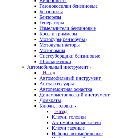
Виброплиты
Газонокосилки бензиновые
Бензопилы
Бензорезы
Генераторы
Измельчители бензиновые
Косы и триммеры
Мотобуры(бензобуры)
Мотокультиваторы
Мотопомпы
Снегоуборщики бензиновые
Швонарезчики
Автомобильный инструмент
Назад
Автомобильный инструмент
Автоаксессуары
Авторемонтная оснастка
Динамометрический инструмент
Домкраты
Ключи, головки
Назад
Ключи, головки
Автомобильные ключи
Ключи гаечные
Наборы автомобильные