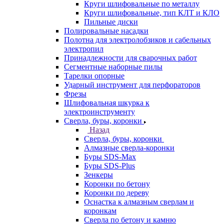
Круги шлифовальные по металлу
Круги шлифовальные, тип КЛТ и КЛО
Пильные диски
Полировальные насадки
Полотна для электролобзиков и сабельных
электропил
Принадлежности для сварочных работ
Сегментные наборные пилы
Тарелки опорные
Ударный инструмент для перфораторов
Фрезы
Шлифовальная шкурка к
электроинструменту
Сверла, буры, коронки
Назад
Сверла, буры, коронки
Алмазные сверла-коронки
Буры SDS-Max
Буры SDS-Plus
Зенкеры
Коронки по бетону
Коронки по дереву
Оснастка к алмазным сверлам и
коронкам
Сверла по бетону и камню