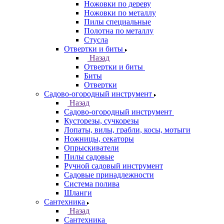
Ножовки по дереву
Ножовки по металлу
Пилы специальные
Полотна по металлу
Стусла
Отвертки и биты
Назад
Отвертки и биты
Биты
Отвертки
Садово-огородный инструмент
Назад
Садово-огородный инструмент
Кусторезы, сучкорезы
Лопаты, вилы, грабли, косы, мотыги
Ножницы, секаторы
Опрыскиватели
Пилы садовые
Ручной садовый инструмент
Садовые принадлежности
Система полива
Шланги
Сантехника
Назад
Сантехника