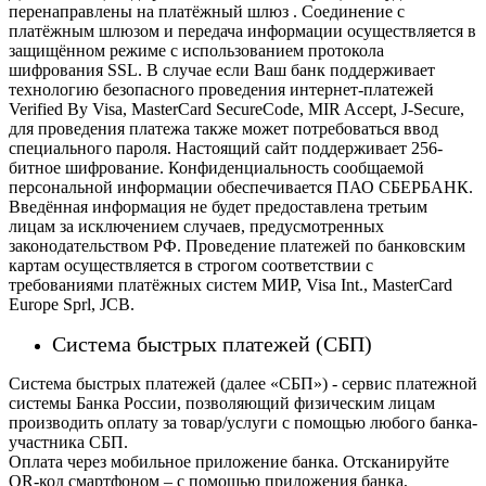
перенаправлены на платёжный шлюз . Соединение с
платёжным шлюзом и передача информации осуществляется в
защищённом режиме с использованием протокола
шифрования SSL. В случае если Ваш банк поддерживает
технологию безопасного проведения интернет-платежей
Verified By Visa, MasterCard SecureCode, MIR Accept, J-Secure,
для проведения платежа также может потребоваться ввод
специального пароля.
Настоящий сайт поддерживает 256-
битное шифрование. Конфиденциальность сообщаемой
персональной информации обеспечивается ПАО СБЕРБАНК.
Введённая информация не будет предоставлена третьим
лицам за исключением случаев, предусмотренных
законодательством РФ. Проведение платежей по банковским
картам осуществляется в строгом соответствии с
требованиями платёжных систем МИР, Visa Int., MasterCard
Europe Sprl, JCB.
Система быстрых платежей (СБП)
Система быстрых платежей (далее «СБП») - сервис платежной
системы Банка России, позволяющий физическим лицам
производить оплату за товар/услуги с помощью любого банка-
участника СБП.
Оплата через мобильное приложение банка. Отсканируйте
QR-код смартфоном – с помощью приложения банка,