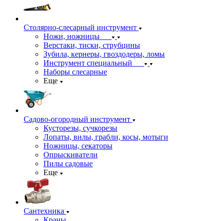
Столярно-слесарный инструмент
Ножи, ножницы
Верстаки, тиски, струбцины
Зубила, кернеры, гвоздодеры, ломы
Инструмент специальный
Наборы слесарные
Еще
Садово-огородный инструмент
Кусторезы, сучкорезы
Лопаты, вилы, грабли, косы, мотыги
Ножницы, секаторы
Опрыскиватели
Пилы садовые
Еще
Сантехника
Краны