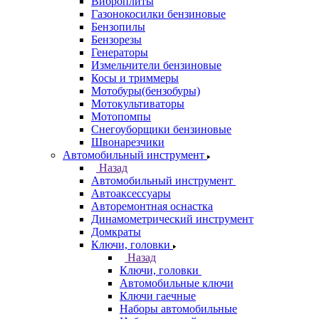
Виброплиты
Газонокосилки бензиновые
Бензопилы
Бензорезы
Генераторы
Измельчители бензиновые
Косы и триммеры
Мотобуры(бензобуры)
Мотокультиваторы
Мотопомпы
Снегоуборщики бензиновые
Швонарезчики
Автомобильный инструмент
Назад
Автомобильный инструмент
Автоаксессуары
Авторемонтная оснастка
Динамометрический инструмент
Домкраты
Ключи, головки
Назад
Ключи, головки
Автомобильные ключи
Ключи гаечные
Наборы автомобильные