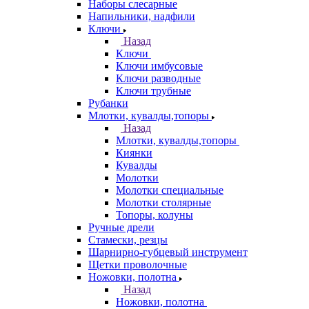
Наборы слесарные
Напильники, надфили
Ключи
Назад
Ключи
Ключи имбусовые
Ключи разводные
Ключи трубные
Рубанки
Млотки, кувалды,топоры
Назад
Млотки, кувалды,топоры
Киянки
Кувалды
Молотки
Молотки специальные
Молотки столярные
Топоры, колуны
Ручные дрели
Стамески, резцы
Шарнирно-губцевый инструмент
Щетки проволочные
Ножовки, полотна
Назад
Ножовки, полотна