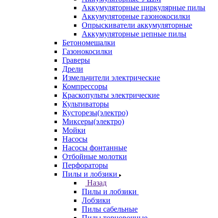
Аккумуляторные циркулярные пилы
Аккумуляторные газонокосилки
Опрыскиватели аккумуляторные
Аккумуляторные цепные пилы
Бетономешалки
Газонокосилки
Граверы
Дрели
Измельчители электрические
Компрессоры
Краскопульты электрические
Культиваторы
Кусторезы(электро)
Миксеры(электро)
Мойки
Насосы
Насосы фонтанные
Отбойные молотки
Перфораторы
Пилы и лобзики
Назад
Пилы и лобзики
Лобзики
Пилы сабельные
Пилы торцовочные