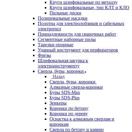
Круги шлифовальные по металлу
Круги шлифовальные, тип КЛТ и КЛО
Пильные диски
Полировальные насадки
Полотна для электролобзиков и сабельных
электропил
Принадлежности для сварочных работ
Сегментные наборные пилы
Тарелки опорные
Ударный инструмент для перфораторов
Фрезы
Шлифовальная шкурка к
электроинструменту
Сверла, буры, коронки
Назад
Сверла, буры, коронки
Алмазные сверла-коронки
Буры SDS-Max
Буры SDS-Plus
Зенкеры
Коронки по бетону
Коронки по дереву
Оснастка к алмазным сверлам и
коронкам
Сверла по бетону и камню