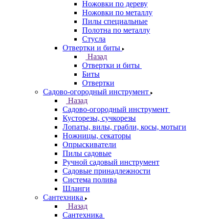
Ножовки по дереву
Ножовки по металлу
Пилы специальные
Полотна по металлу
Стусла
Отвертки и биты
Назад
Отвертки и биты
Биты
Отвертки
Садово-огородный инструмент
Назад
Садово-огородный инструмент
Кусторезы, сучкорезы
Лопаты, вилы, грабли, косы, мотыги
Ножницы, секаторы
Опрыскиватели
Пилы садовые
Ручной садовый инструмент
Садовые принадлежности
Система полива
Шланги
Сантехника
Назад
Сантехника