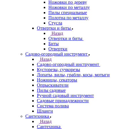
Ножовки по дереву
Ножовки по металлу
Пилы специальные
Полотна по металлу
Стусла
Отвертки и биты
Назад
Отвертки и биты
Биты
Отвертки
Садово-огородный инструмент
Назад
Садово-огородный инструмент
Кусторезы, сучкорезы
Лопаты, вилы, грабли, косы, мотыги
Ножницы, секаторы
Опрыскиватели
Пилы садовые
Ручной садовый инструмент
Садовые принадлежности
Система полива
Шланги
Сантехника
Назад
Сантехника