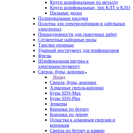
Круги шлифовальные по металлу
Круги шлифовальные, тип КЛТ и КЛО
Пильные диски
Полировальные насадки
Полотна для электролобзиков и сабельных
электропил
Принадлежности для сварочных работ
Сегментные наборные пилы
Тарелки опорные
Ударный инструмент для перфораторов
Фрезы
Шлифовальная шкурка к
электроинструменту
Сверла, буры, коронки
Назад
Сверла, буры, коронки
Алмазные сверла-коронки
Буры SDS-Max
Буры SDS-Plus
Зенкеры
Коронки по бетону
Коронки по дереву
Оснастка к алмазным сверлам и
коронкам
Сверла по бетону и камню