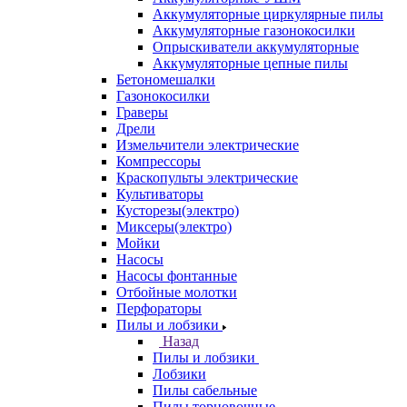
Аккумуляторные циркулярные пилы
Аккумуляторные газонокосилки
Опрыскиватели аккумуляторные
Аккумуляторные цепные пилы
Бетономешалки
Газонокосилки
Граверы
Дрели
Измельчители электрические
Компрессоры
Краскопульты электрические
Культиваторы
Кусторезы(электро)
Миксеры(электро)
Мойки
Насосы
Насосы фонтанные
Отбойные молотки
Перфораторы
Пилы и лобзики
Назад
Пилы и лобзики
Лобзики
Пилы сабельные
Пилы торцовочные