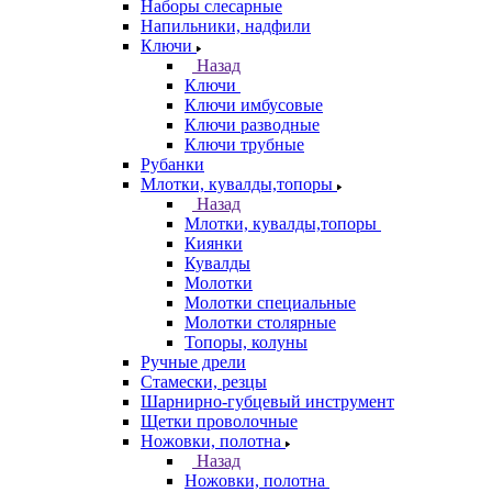
Наборы слесарные
Напильники, надфили
Ключи
Назад
Ключи
Ключи имбусовые
Ключи разводные
Ключи трубные
Рубанки
Млотки, кувалды,топоры
Назад
Млотки, кувалды,топоры
Киянки
Кувалды
Молотки
Молотки специальные
Молотки столярные
Топоры, колуны
Ручные дрели
Стамески, резцы
Шарнирно-губцевый инструмент
Щетки проволочные
Ножовки, полотна
Назад
Ножовки, полотна