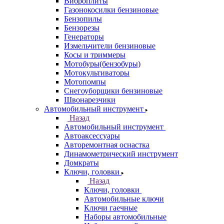
Виброплиты
Газонокосилки бензиновые
Бензопилы
Бензорезы
Генераторы
Измельчители бензиновые
Косы и триммеры
Мотобуры(бензобуры)
Мотокультиваторы
Мотопомпы
Снегоуборщики бензиновые
Швонарезчики
Автомобильный инструмент
Назад
Автомобильный инструмент
Автоаксессуары
Авторемонтная оснастка
Динамометрический инструмент
Домкраты
Ключи, головки
Назад
Ключи, головки
Автомобильные ключи
Ключи гаечные
Наборы автомобильные