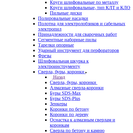
Круги шлифовальные по металлу
Круги шлифовальные, тип КЛТ и КЛО
Пильные диски
Полировальные насадки
Полотна для электролобзиков и сабельных
электропил
Принадлежности для сварочных работ
Сегментные наборные пилы
Тарелки опорные
Ударный инструмент для перфораторов
Фрезы
Шлифовальная шкурка к
электроинструменту
Сверла, буры, коронки
Назад
Сверла, буры, коронки
Алмазные сверла-коронки
Буры SDS-Max
Буры SDS-Plus
Зенкеры
Коронки по бетону
Коронки по дереву
Оснастка к алмазным сверлам и
коронкам
Сверла по бетону и камню