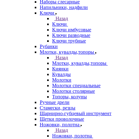
Наборы слесарные
Напильники, надфили
Ключи
Назад
Ключи
Ключи имбусовые
Ключи разводные
Ключи трубные
Рубанки
Млотки, кувалды,топоры
Назад
Млотки, кувалды,топоры
Киянки
Кувалды
Молотки
Молотки специальные
Молотки столярные
Топоры, колуны
Ручные дрели
Стамески, резцы
Шарнирно-губцевый инструмент
Щетки проволочные
Ножовки, полотна
Назад
Ножовки, полотна