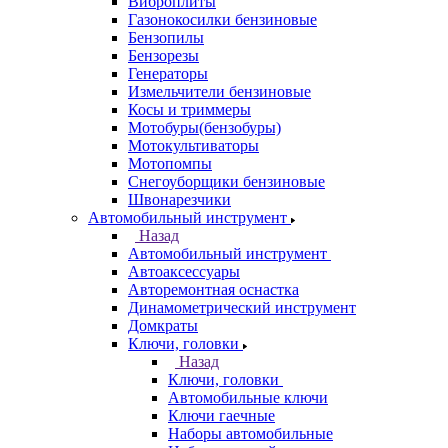
Виброплиты
Газонокосилки бензиновые
Бензопилы
Бензорезы
Генераторы
Измельчители бензиновые
Косы и триммеры
Мотобуры(бензобуры)
Мотокультиваторы
Мотопомпы
Снегоуборщики бензиновые
Швонарезчики
Автомобильный инструмент
Назад
Автомобильный инструмент
Автоаксессуары
Авторемонтная оснастка
Динамометрический инструмент
Домкраты
Ключи, головки
Назад
Ключи, головки
Автомобильные ключи
Ключи гаечные
Наборы автомобильные