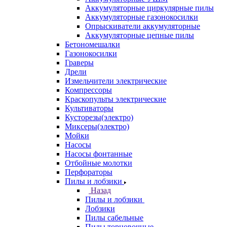
Аккумуляторные циркулярные пилы
Аккумуляторные газонокосилки
Опрыскиватели аккумуляторные
Аккумуляторные цепные пилы
Бетономешалки
Газонокосилки
Граверы
Дрели
Измельчители электрические
Компрессоры
Краскопульты электрические
Культиваторы
Кусторезы(электро)
Миксеры(электро)
Мойки
Насосы
Насосы фонтанные
Отбойные молотки
Перфораторы
Пилы и лобзики
Назад
Пилы и лобзики
Лобзики
Пилы сабельные
Пилы торцовочные