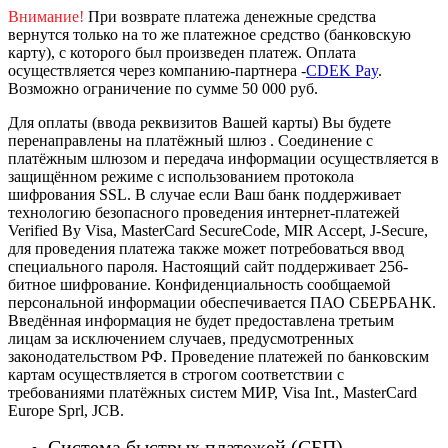
Внимание!
При возврате платежа денежные средства
вернутся только на то же платежное средство (банковскую
карту), с которого был произведен платеж.
Оплата
осуществляется через компанию-партнера -
CDEK Pay
.
Возможно ограничение по сумме 50 000 руб.
Для оплаты (ввода реквизитов Вашей карты) Вы будете
перенаправлены на платёжный шлюз . Соединение с
платёжным шлюзом и передача информации осуществляется в
защищённом режиме с использованием протокола
шифрования SSL. В случае если Ваш банк поддерживает
технологию безопасного проведения интернет-платежей
Verified By Visa, MasterCard SecureCode, MIR Accept, J-Secure,
для проведения платежа также может потребоваться ввод
специального пароля.
Настоящий сайт поддерживает 256-
битное шифрование. Конфиденциальность сообщаемой
персональной информации обеспечивается ПАО СБЕРБАНК.
Введённая информация не будет предоставлена третьим
лицам за исключением случаев, предусмотренных
законодательством РФ. Проведение платежей по банковским
картам осуществляется в строгом соответствии с
требованиями платёжных систем МИР, Visa Int., MasterCard
Europe Sprl, JCB.
Система быстрых платежей (СБП)