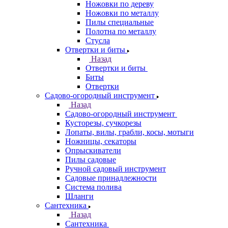
Ножовки по дереву
Ножовки по металлу
Пилы специальные
Полотна по металлу
Стусла
Отвертки и биты
Назад
Отвертки и биты
Биты
Отвертки
Садово-огородный инструмент
Назад
Садово-огородный инструмент
Кусторезы, сучкорезы
Лопаты, вилы, грабли, косы, мотыги
Ножницы, секаторы
Опрыскиватели
Пилы садовые
Ручной садовый инструмент
Садовые принадлежности
Система полива
Шланги
Сантехника
Назад
Сантехника