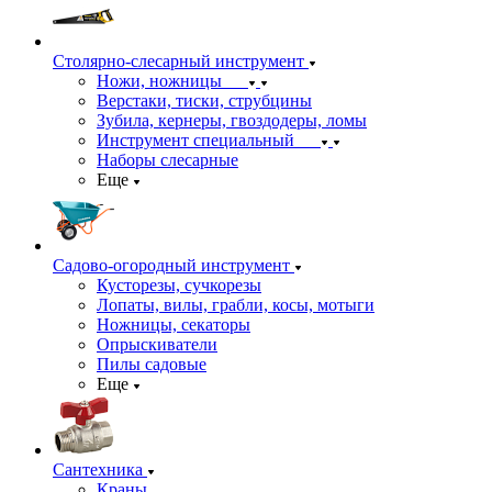
Столярно-слесарный инструмент
Ножи, ножницы
Верстаки, тиски, струбцины
Зубила, кернеры, гвоздодеры, ломы
Инструмент специальный
Наборы слесарные
Еще
Садово-огородный инструмент
Кусторезы, сучкорезы
Лопаты, вилы, грабли, косы, мотыги
Ножницы, секаторы
Опрыскиватели
Пилы садовые
Еще
Сантехника
Краны